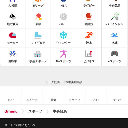
大相撲
Bリーグ
NBA
ラグビー
中央競馬
地方競馬
卓球
バレー
格闘技
バドミントン
モーター
フィギュア
ウィンター
陸上
水泳
自転車
学生スポーツ
Doスポーツ
ビジネス
eスポーツ
データ提供：日本中央競馬会
TOP
ニュース
天気
スポーツ
占い
すべて
スポーツ
中央競馬
サイトご利用にあたって