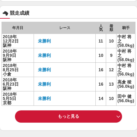
競走成績
人
着
年月日
レース
騎手
気
順
2018年
中村 将
12月2日
未勝利
11
10
之
阪神
(58.0kg)
2018年
中村 将
9月9日
未勝利
10
9
之
阪神
(58.0kg)
2018年
中村 将
8月25日
未勝利
16
12
之
小倉
(56.0kg)
2018年
高倉 稜
6月23日
未勝利
16
13
(56.0kg)
阪神
2018年
田中 健
5月5日
未勝利
14
10
(56.0kg)
京都
もっと見る