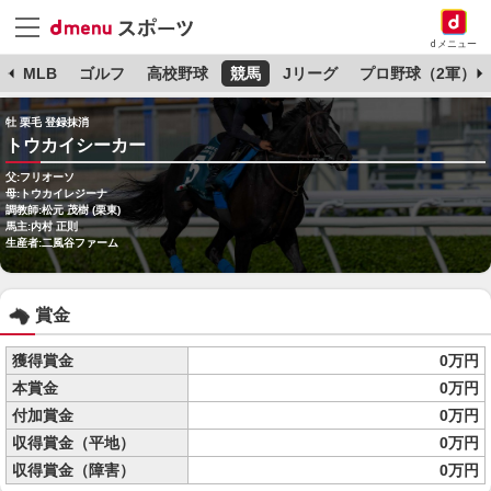
dメニュー
球
MLB
ゴルフ
高校野球
競馬
Jリーグ
プロ野球（2軍）
牡 栗毛 登録抹消
トウカイシーカー
父:フリオーソ
母:トウカイレジーナ
調教師:松元 茂樹 (栗東)
馬主:内村 正則
生産者:二風谷ファーム
賞金
獲得賞金
0万円
本賞金
0万円
付加賞金
0万円
収得賞金（平地）
0万円
収得賞金（障害）
0万円