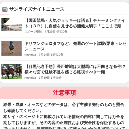
サンライズナイトニュース
【園田競馬・人気ジョッキーは語る】チャーミングナイ
ト（３Ｒ）に自信を見せる杉浦健太騎手「ここまで順調
にきた」
スポーツ報知 7月29日 9時30分
キリマンジェロタフなど、先週のゲート試験/栗東トレセ
ンニュース
netkeiba 7月14日 15時10分
【目黒記念予想】長距離戦は大型馬には不向きな条件!?
様々な面で経験不足を感じる軽視すべき一頭
netkeiba 5月30日 17時0分
注意事項
結果・成績・オッズなどのデータは、必ず主催者発行のものと照合
し確認してください。
本サイトのページ上に掲載されている情報の内容に関しては万全を
期しておりますが、その内容の正確性および安全性を保証するもの
ではありません。 当該情報に基づいて被ったいかなる損害について