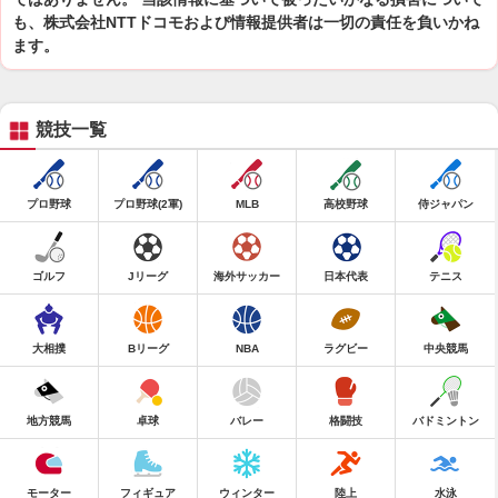
も、株式会社NTTドコモおよび情報提供者は一切の責任を負いかね
ます。
競技一覧
プロ野球
プロ野球(2軍)
MLB
高校野球
侍ジャパン
ゴルフ
Jリーグ
海外サッカー
日本代表
テニス
大相撲
Bリーグ
NBA
ラグビー
中央競馬
地方競馬
卓球
バレー
格闘技
バドミントン
モーター
フィギュア
ウィンター
陸上
水泳