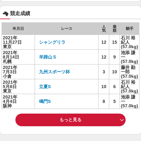
競走成績
人
着
年月日
レース
騎手
気
順
2021年
石川 裕
11月27日
シャングリラ
12
15
紀人
東京
(57.0kg)
2021年
池添 謙
8月14日
羊蹄山Ｓ
12
9
一
札幌
(57.0kg)
2021年
藤井 勘
7月3日
九州スポーツ杯
3
10
一郎
小倉
(57.0kg)
2021年
石川 裕
5月8日
立夏S
10
6
紀人
東京
(57.0kg)
2021年
池添 謙
4月4日
鳴門S
8
5
一
阪神
(57.0kg)
もっと見る