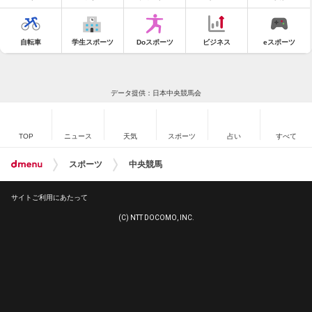
自転車
学生スポーツ
Doスポーツ
ビジネス
eスポーツ
データ提供：日本中央競馬会
TOP
ニュース
天気
スポーツ
占い
すべて
スポーツ
中央競馬
サイトご利用にあたって
(C) NTT DOCOMO, INC.