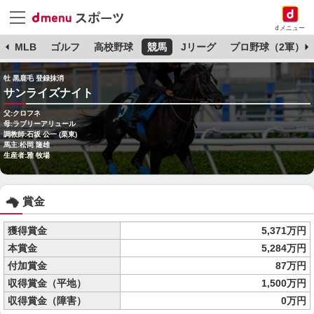
dメニュー
球
MLB
ゴルフ
高校野球
競馬
Jリーグ
プロ野球（2軍）
牡 黒鹿毛 登録抹消
サンライズナイト
父:クロフネ
母:ラブリーアリュール
調教師:石坂 公一 (栗東)
馬主:松岡 隆雄
生産者:雅 牧場
賞金
獲得賞金
5,371万円
本賞金
5,284万円
付加賞金
87万円
収得賞金（平地）
1,500万円
収得賞金（障害）
0万円