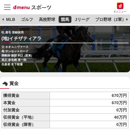
dメニュー
球
MLB
ゴルフ
高校野球
競馬
Jリーグ
プロ野球（2軍）
牝 鹿毛 登録抹消
(地)イチザティアラ
父:ネオユニヴァース
母:サンセットロード
調教師:服部 利之 (栗東)
馬主:奈良崎 孝一郎
生産者:木下牧場
賞金
獲得賞金
670万円
本賞金
670万円
付加賞金
0万円
収得賞金（平地）
40万円
収得賞金（障害）
0万円