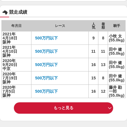
競走成績
人
着
年月日
レース
騎手
気
順
2021年
小牧 太
4月18日
500万円以下
9
8
(55.0kg)
阪神
2021年
田中 健
4月10日
500万円以下
11
11
(55.0kg)
阪神
2020年
田中 健
9月20日
500万円以下
16
13
(55.0kg)
中京
2020年
田中 健
7月19日
500万円以下
15
8
(55.0kg)
阪神
2020年
藤井 勘
7月5日
500万円以下
16
12
一郎
阪神
(55.0kg)
もっと見る