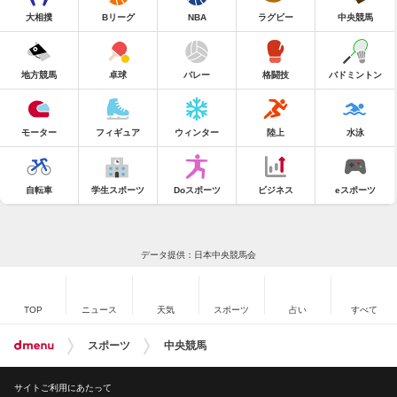
大相撲
Bリーグ
NBA
ラグビー
中央競馬
地方競馬
卓球
バレー
格闘技
バドミントン
モーター
フィギュア
ウィンター
陸上
水泳
自転車
学生スポーツ
Doスポーツ
ビジネス
eスポーツ
データ提供：日本中央競馬会
TOP
ニュース
天気
スポーツ
占い
すべて
スポーツ
中央競馬
サイトご利用にあたって