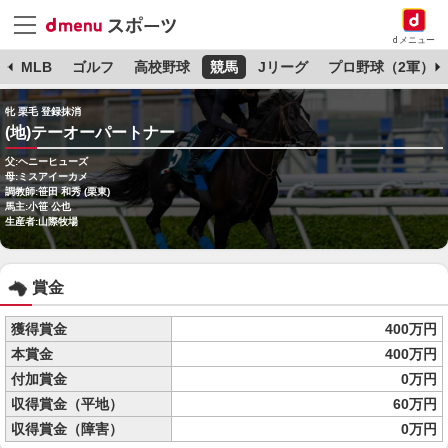
dメニュー
球
MLB
ゴルフ
高校野球
競馬
Jリーグ
プロ野球（2軍）
牝 栗毛 登録抹消
(地)テーオーパートナー
父:ヘニーヒューズ
母:ミスアイーカメ
調教師:笹田 和秀 (栗東)
馬主:小笹 公也
生産者:山際牧場
賞金
獲得賞金
400万円
本賞金
400万円
付加賞金
0万円
収得賞金（平地）
60万円
収得賞金（障害）
0万円