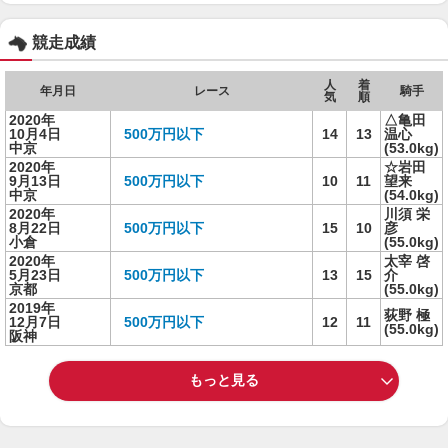
競走成績
人
着
年月日
レース
騎手
気
順
2020年
△亀田
10月4日
500万円以下
14
13
温心
中京
(53.0kg)
2020年
☆岩田
9月13日
500万円以下
10
11
望来
中京
(54.0kg)
2020年
川須 栄
8月22日
500万円以下
15
10
彦
小倉
(55.0kg)
2020年
太宰 啓
5月23日
500万円以下
13
15
介
京都
(55.0kg)
2019年
荻野 極
12月7日
500万円以下
12
11
(55.0kg)
阪神
もっと見る