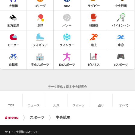
大相撲
Bリーグ
NBA
ラグビー
中央競馬
地方競馬
卓球
バレー
格闘技
バドミントン
モーター
フィギュア
ウィンター
陸上
水泳
自転車
学生スポーツ
Doスポーツ
ビジネス
eスポーツ
データ提供：日本中央競馬会
TOP
ニュース
天気
スポーツ
占い
すべて
スポーツ
中央競馬
サイトご利用にあたって