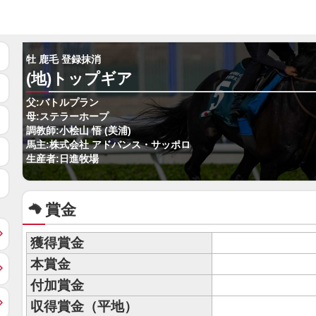
牡 鹿毛 登録抹消
(地)トップギア
父:バトルプラン
母:ステラーホープ
調教師:小桧山 悟 (美浦)
馬主:株式会社 アドバンス・サッポロ
生産者:日進牧場
賞金
獲得賞金
本賞金
付加賞金
収得賞金（平地）