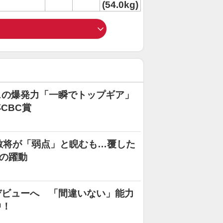
(54.0kg)
ェの爆発力「一瞬でトップギア」
CBC賞
 敵将が「弱点」と睨むも…覆した
」の躍動
デビューへ 「間違いない」能力
中！