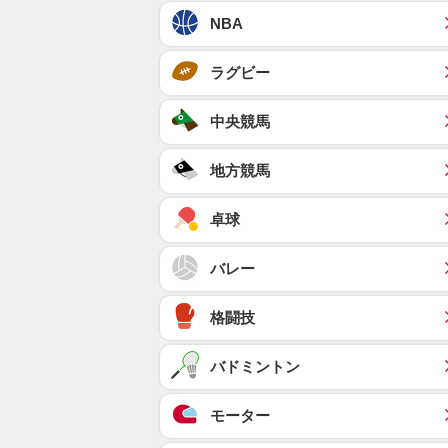
NBA
ラグビー
中央競馬
地方競馬
卓球
バレー
格闘技
バドミントン
モーター