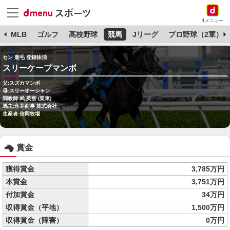
dメニュー
球
MLB
ゴルフ
高校野球
競馬
Jリーグ
プロ野球（2軍）
セン 鹿毛 登録抹消
スリーケープマンボ
父:スズカマンボ
母:スリーオーシャン
調教師:武 英智 (栗東)
馬主:永井商事 株式会社
生産者:信岡牧場
賞金
獲得賞金
3,785万円
本賞金
3,751万円
付加賞金
34万円
収得賞金（平地）
1,500万円
収得賞金（障害）
0万円