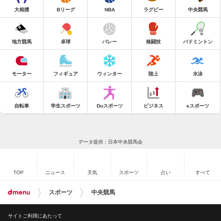
大相撲
Bリーグ
NBA
ラグビー
中央競馬
地方競馬
卓球
バレー
格闘技
バドミントン
モーター
フィギュア
ウィンター
陸上
水泳
自転車
学生スポーツ
Doスポーツ
ビジネス
eスポーツ
データ提供：日本中央競馬会
TOP
ニュース
天気
スポーツ
占い
すべて
スポーツ
中央競馬
サイトご利用にあたって