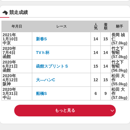
競走成績
人
着
年月日
レース
騎手
気
順
2021年
長岡 禎
1月10日
新春S
14
15
仁
中京
(57.0kg)
2020年
竹之下
7月4日
TVｈ杯
14
14
智昭
函館
(57.0kg)
2020年
竹之下
6月21日
函館スプリントＳ
15
14
智昭
函館
(56.0kg)
2020年
松田 大
4月12日
大―ハンC
12
15
作
阪神
(55.0kg)
2020年
松田 大
3月31日
船橋S
6
9
作
中山
(57.0kg)
もっと見る