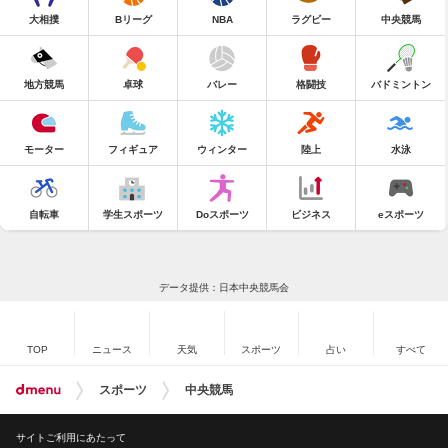
大相撲
Bリーグ
NBA
ラグビー
中央競馬
地方競馬
卓球
バレー
格闘技
バドミントン
モーター
フィギュア
ウィンター
陸上
水泳
自転車
学生スポーツ
Doスポーツ
ビジネス
eスポーツ
データ提供：日本中央競馬会
TOP
ニュース
天気
スポーツ
占い
すべて
スポーツ
中央競馬
サイトご利用にあたって