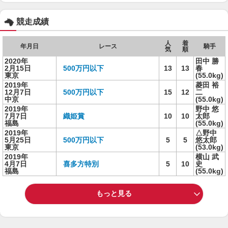
競走成績
人
着
年月日
レース
騎手
気
順
2020年
田中 勝
2月15日
500万円以下
13
13
春
東京
(55.0kg)
2019年
菱田 裕
12月7日
500万円以下
15
12
二
中京
(55.0kg)
2019年
野中 悠
7月7日
織姫賞
10
10
太郎
福島
(55.0kg)
2019年
△野中
5月25日
500万円以下
5
5
悠太郎
東京
(53.0kg)
2019年
横山 武
4月7日
喜多方特別
5
10
史
福島
(55.0kg)
もっと見る