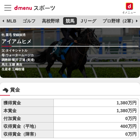
dメニュー
球
MLB
ゴルフ
高校野球
競馬
Jリーグ
プロ野球（2軍）
牝 栗毛 登録抹消
アイアムヒメ
父:タイキシャトル
母:ウォータームージカ
調教師:菊川 正達 (美浦)
馬主:玉腰 勇吉
生産者:三嶋牧場
賞金
獲得賞金
1,380万円
本賞金
1,380万円
付加賞金
0万円
収得賞金（平地）
400万円
収得賞金（障害）
0万円