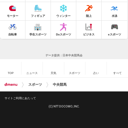
モーター
フィギュア
ウィンター
陸上
水泳
自転車
学生スポーツ
Doスポーツ
ビジネス
eスポーツ
データ提供：日本中央競馬会
TOP
ニュース
天気
スポーツ
占い
すべて
スポーツ
中央競馬
サイトご利用にあたって
(C) NTT DOCOMO, INC.