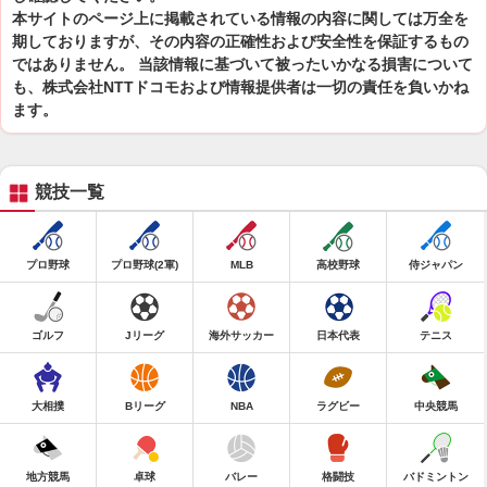
本サイトのページ上に掲載されている情報の内容に関しては万全を
期しておりますが、その内容の正確性および安全性を保証するもの
ではありません。 当該情報に基づいて被ったいかなる損害について
も、株式会社NTTドコモおよび情報提供者は一切の責任を負いかね
ます。
競技一覧
プロ野球
プロ野球(2軍)
MLB
高校野球
侍ジャパン
ゴルフ
Jリーグ
海外サッカー
日本代表
テニス
大相撲
Bリーグ
NBA
ラグビー
中央競馬
地方競馬
卓球
バレー
格闘技
バドミントン