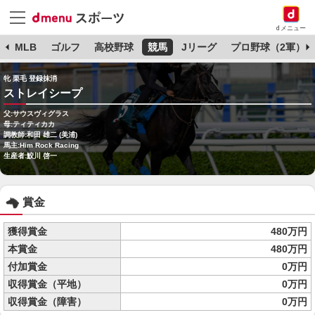
dメニュー
球
MLB
ゴルフ
高校野球
競馬
Jリーグ
プロ野球（2軍）
牝 栗毛 登録抹消
ストレイシープ
父:サウスヴィグラス
母:ティティカカ
調教師:和田 雄二 (美浦)
馬主:Him Rock Racing
生産者:鮫川 啓一
賞金
獲得賞金
480万円
本賞金
480万円
付加賞金
0万円
収得賞金（平地）
0万円
収得賞金（障害）
0万円