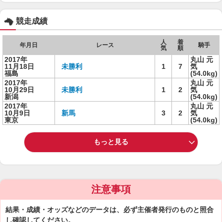
競走成績
人
着
年月日
レース
騎手
気
順
2017年
丸山 元
11月18日
未勝利
1
7
気
福島
(54.0kg)
2017年
丸山 元
10月29日
未勝利
1
2
気
新潟
(54.0kg)
2017年
丸山 元
10月9日
新馬
3
2
気
東京
(54.0kg)
もっと見る
注意事項
結果・成績・オッズなどのデータは、必ず主催者発行のものと照合
し確認してください。