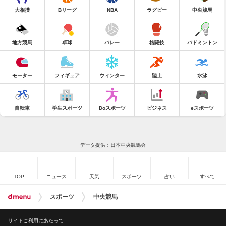
大相撲
Bリーグ
NBA
ラグビー
中央競馬
地方競馬
卓球
バレー
格闘技
バドミントン
モーター
フィギュア
ウィンター
陸上
水泳
自転車
学生スポーツ
Doスポーツ
ビジネス
eスポーツ
データ提供：日本中央競馬会
TOP
ニュース
天気
スポーツ
占い
すべて
スポーツ
中央競馬
サイトご利用にあたって