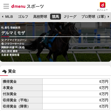
dメニュー
球
MLB
ゴルフ
高校野球
競馬
Jリーグ
プロ野球（2軍）
牝 鹿毛 登録抹消
デルマミモザ
父:アドマイヤコジーン
母:フラワーサークル
調教師:的場 均 (美浦)
馬主:浅沼 廣幸
生産者:東振牧場
賞金
獲得賞金
0万円
本賞金
0万円
付加賞金
0万円
収得賞金（平地）
0万円
収得賞金（障害）
0万円