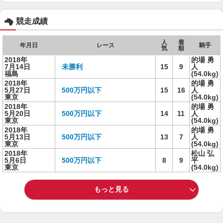
競走成績
人
着
年月日
レース
騎手
気
順
2018年
的場 勇
7月14日
未勝利
15
9
人
福島
(54.0kg)
2018年
的場 勇
5月27日
500万円以下
15
16
人
東京
(54.0kg)
2018年
的場 勇
5月20日
500万円以下
14
11
人
東京
(54.0kg)
2018年
的場 勇
5月13日
500万円以下
13
7
人
東京
(54.0kg)
2018年
松山 弘
5月6日
500万円以下
8
9
平
東京
(54.0kg)
もっと見る