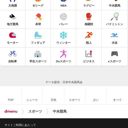
大相撲
Bリーグ
NBA
ラグビー
中央競馬
地方競馬
卓球
バレー
格闘技
バドミントン
モーター
フィギュア
ウィンター
陸上
水泳
自転車
学生スポーツ
Doスポーツ
ビジネス
eスポーツ
データ提供：日本中央競馬会
TOP
ニュース
天気
スポーツ
占い
すべて
スポーツ
中央競馬
サイトご利用にあたって