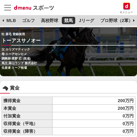
dメニュー
球
MLB
ゴルフ
高校野球
競馬
Jリーグ
プロ野球（2軍）
牡 栗毛 登録抹消
トーアスサノオー
父:カリズマティック
母:トーアセンヒメ
調教師:星野 忍 (美浦)
馬主:高山ランド 株式会社
生産者:トーア牧場
賞金
獲得賞金
200万円
本賞金
200万円
付加賞金
0万円
収得賞金（平地）
0万円
収得賞金（障害）
0万円