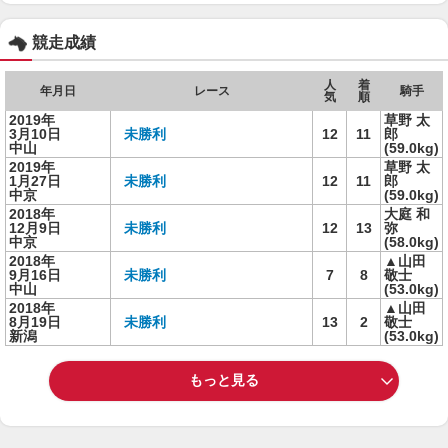
競走成績
人
着
年月日
レース
騎手
気
順
2019年
草野 太
3月10日
未勝利
12
11
郎
中山
(59.0kg)
2019年
草野 太
1月27日
未勝利
12
11
郎
中京
(59.0kg)
2018年
大庭 和
12月9日
未勝利
12
13
弥
中京
(58.0kg)
2018年
▲山田
9月16日
未勝利
7
8
敬士
中山
(53.0kg)
2018年
▲山田
8月19日
未勝利
13
2
敬士
新潟
(53.0kg)
もっと見る