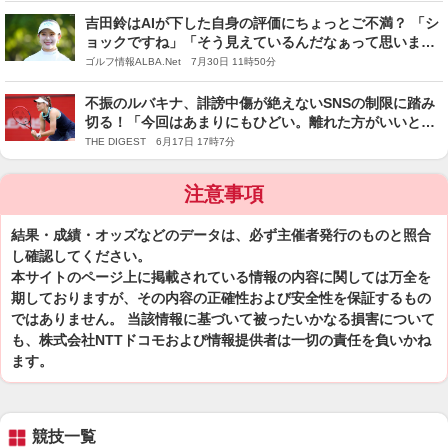
吉田鈴はAIが下した自身の評価にちょっとご不満？ 「シ
ョックですね」「そう見えているんだなぁって思いまし
たっ！」
ゴルフ情報ALBA.Net 7月30日 11時50分
不振のルバキナ、誹謗中傷が絶えないSNSの制限に踏み
切る！「今回はあまりにもひどい。離れた方がいいと思
った」＜SMASH＞
THE DIGEST 6月17日 17時7分
注意事項
結果・成績・オッズなどのデータは、必ず主催者発行のものと照合
し確認してください。
本サイトのページ上に掲載されている情報の内容に関しては万全を
期しておりますが、その内容の正確性および安全性を保証するもの
ではありません。 当該情報に基づいて被ったいかなる損害について
も、株式会社NTTドコモおよび情報提供者は一切の責任を負いかね
ます。
競技一覧