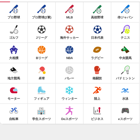
プロ野球
プロ野球(2軍)
MLB
高校野球
侍ジャパン
ゴルフ
Jリーグ
海外サッカー
日本代表
テニス
大相撲
Bリーグ
NBA
ラグビー
中央競馬
地方競馬
卓球
バレー
格闘技
バドミントン
モーター
フィギュア
ウィンター
陸上
水泳
自転車
学生スポーツ
Doスポーツ
ビジネス
eスポーツ