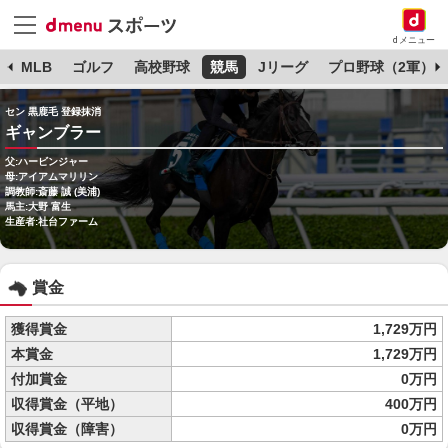
dメニュー
球
MLB
ゴルフ
高校野球
競馬
Jリーグ
プロ野球（2軍）
セン 黒鹿毛 登録抹消
ギャンブラー
父:ハービンジャー
母:アイアムマリリン
調教師:斎藤 誠 (美浦)
馬主:大野 富生
生産者:社台ファーム
賞金
獲得賞金
1,729万円
本賞金
1,729万円
付加賞金
0万円
収得賞金（平地）
400万円
収得賞金（障害）
0万円