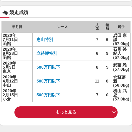
競走成績
人
着
年月日
レース
騎手
気
順
2020年
岩田 康
7月11日
恵山特別
7
6
誠
函館
(57.0kg)
2020年
石川 裕
6月28日
立待岬特別
6
9
紀人
函館
(57.0kg)
2020年
武藤 雅
5月3日
500万円以下
8
5
(57.0kg)
東京
2020年
☆斎藤
4月12日
500万円以下
11
8
新
中山
(56.0kg)
2020年
横山 武
2月15日
500万円以下
7
6
史
小倉
(57.0kg)
もっと見る