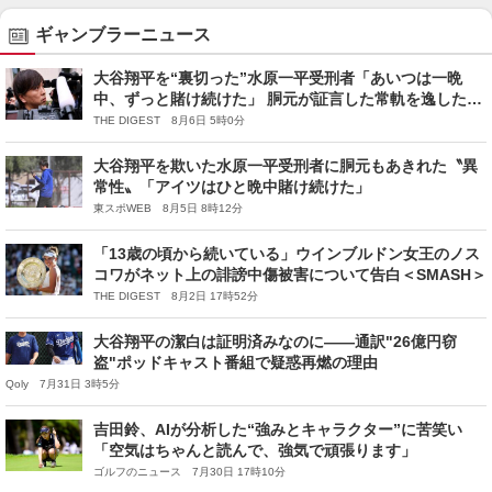
ギャンブラーニュース
大谷翔平を“裏切った”水原一平受刑者「あいつは一晩
中、ずっと賭け続けた」 胴元が証言した常軌を逸したギ
ャンブル依存「完全に狂っていた」
THE DIGEST 8月6日 5時0分
大谷翔平を欺いた水原一平受刑者に胴元もあきれた〝異
常性〟「アイツはひと晩中賭け続けた」
東スポWEB 8月5日 8時12分
「13歳の頃から続いている」ウインブルドン女王のノス
コワがネット上の誹謗中傷被害について告白＜SMASH＞
THE DIGEST 8月2日 17時52分
大谷翔平の潔白は証明済みなのに——通訳"26億円窃
盗"ポッドキャスト番組で疑惑再燃の理由
Qoly 7月31日 3時5分
吉田鈴、AIが分析した“強みとキャラクター”に苦笑い
「空気はちゃんと読んで、強気で頑張ります」
ゴルフのニュース 7月30日 17時10分