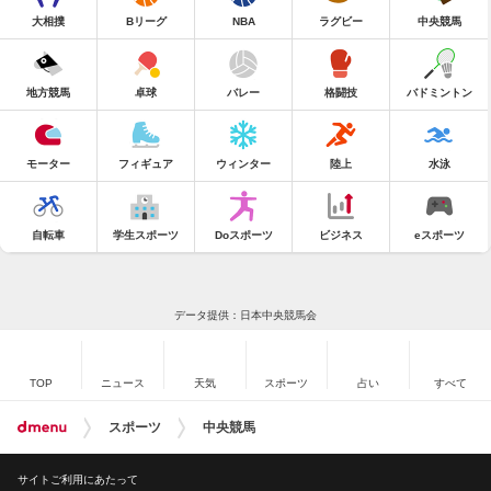
大相撲
Bリーグ
NBA
ラグビー
中央競馬
地方競馬
卓球
バレー
格闘技
バドミントン
モーター
フィギュア
ウィンター
陸上
水泳
自転車
学生スポーツ
Doスポーツ
ビジネス
eスポーツ
データ提供：日本中央競馬会
TOP
ニュース
天気
スポーツ
占い
すべて
スポーツ
中央競馬
サイトご利用にあたって