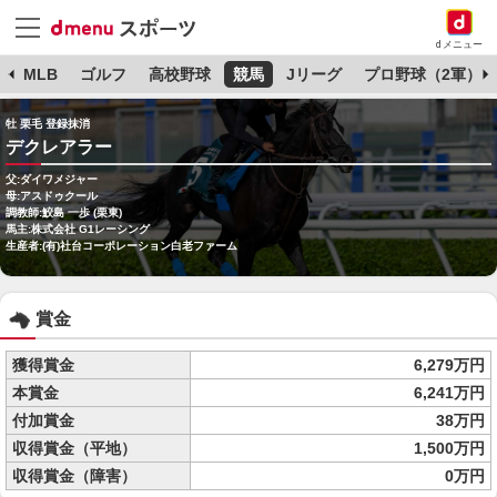
dメニュー
球
MLB
ゴルフ
高校野球
競馬
Jリーグ
プロ野球（2軍）
牡 栗毛 登録抹消
デクレアラー
父:ダイワメジャー
母:アスドゥクール
調教師:鮫島 一歩 (栗東)
馬主:株式会社 G1レーシング
生産者:(有)社台コーポレーション白老ファーム
賞金
獲得賞金
6,279万円
本賞金
6,241万円
付加賞金
38万円
収得賞金（平地）
1,500万円
収得賞金（障害）
0万円