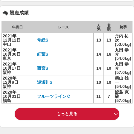
競走成績
人
着
年月日
レース
騎手
気
順
2021年
丹内 祐
12月12日
常総S
13
13
次
中山
(53.0kg)
2021年
丸田 恭
10月30日
紅葉S
14
16
介
東京
(54.0kg)
2021年
丸田 恭
10月17日
西宮S
14
10
介
阪神
(57.0kg)
2020年
柴山 雄
12月6日
逆瀬川S
10
10
一
阪神
(54.0kg)
2020年
鮫島 克
10月31日
フルーツラインＣ
11
7
駿
福島
(57.0kg)
もっと見る