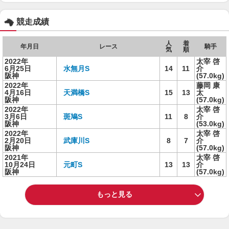
競走成績
人
着
年月日
レース
騎手
気
順
2022年
太宰 啓
6月25日
水無月S
14
11
介
阪神
(57.0kg)
2022年
藤岡 康
4月16日
天満橋S
15
13
太
阪神
(57.0kg)
2022年
太宰 啓
3月6日
斑鳩S
11
8
介
阪神
(53.0kg)
2022年
太宰 啓
2月20日
武庫川S
8
7
介
阪神
(57.0kg)
2021年
太宰 啓
10月24日
元町S
13
13
介
阪神
(57.0kg)
もっと見る