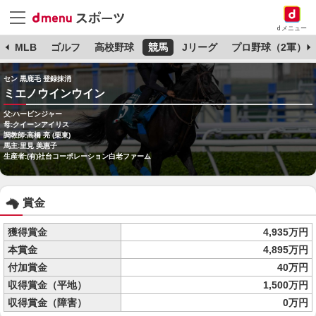
dメニュー
球
MLB
ゴルフ
高校野球
競馬
Jリーグ
プロ野球（2軍）
セン 黒鹿毛 登録抹消
ミエノウインウイン
父:ハービンジャー
母:クイーンアイリス
調教師:高橋 亮 (栗東)
馬主:里見 美惠子
生産者:(有)社台コーポレーション白老ファーム
賞金
獲得賞金
4,935万円
本賞金
4,895万円
付加賞金
40万円
収得賞金（平地）
1,500万円
収得賞金（障害）
0万円