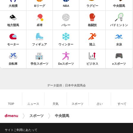
大相撲
Bリーグ
NBA
ラグビー
中央競馬
地方競馬
卓球
バレー
格闘技
バドミントン
モーター
フィギュア
ウィンター
陸上
水泳
自転車
学生スポーツ
Doスポーツ
ビジネス
eスポーツ
データ提供：日本中央競馬会
TOP
ニュース
天気
スポーツ
占い
すべて
スポーツ
中央競馬
サイトご利用にあたって