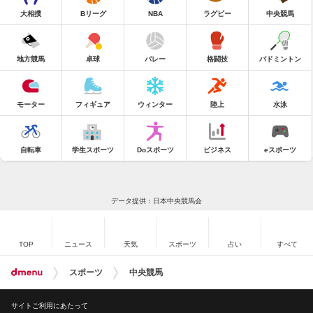
大相撲
Bリーグ
NBA
ラグビー
中央競馬
地方競馬
卓球
バレー
格闘技
バドミントン
モーター
フィギュア
ウィンター
陸上
水泳
自転車
学生スポーツ
Doスポーツ
ビジネス
eスポーツ
データ提供：日本中央競馬会
TOP
ニュース
天気
スポーツ
占い
すべて
スポーツ
中央競馬
サイトご利用にあたって