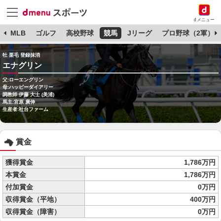
dメニュー
球
MLB
ゴルフ
高校野球
競馬
Jリーグ
プロ野球（2軍）
牡 栗毛 登録抹消
エナグリン
父:ローエングリン
母:ハッピーダイアリー
調教師:伊藤 大士 (美浦)
馬主:宮原 廣伸
生産者:社台ファーム
賞金
獲得賞金
1,786万円
本賞金
1,786万円
付加賞金
0万円
収得賞金（平地）
400万円
収得賞金（障害）
0万円