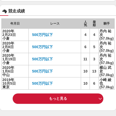
競走成績
人
着
年月日
レース
騎手
気
順
2020年
丹内 祐
2月23日
500万円以下
4
4
次
小倉
(57.0kg)
2020年
丹内 祐
2月8日
500万円以下
6
5
次
小倉
(57.0kg)
2020年
丹内 祐
1月19日
500万円以下
11
3
次
小倉
(57.0kg)
2020年
横山 武
1月6日
500万円以下
10
13
史
中山
(57.0kg)
2019年
小崎 綾
10月5日
500万円以下
10
6
也
東京
(57.0kg)
もっと見る