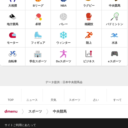
大相撲
Bリーグ
NBA
ラグビー
中央競馬
地方競馬
卓球
バレー
格闘技
バドミントン
モーター
フィギュア
ウィンター
陸上
水泳
自転車
学生スポーツ
Doスポーツ
ビジネス
eスポーツ
データ提供：日本中央競馬会
TOP
ニュース
天気
スポーツ
占い
すべて
スポーツ
中央競馬
サイトご利用にあたって