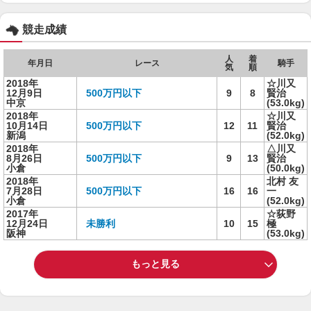
競走成績
人
着
年月日
レース
騎手
気
順
2018年
☆川又
12月9日
500万円以下
9
8
賢治
中京
(53.0kg)
2018年
☆川又
10月14日
500万円以下
12
11
賢治
新潟
(52.0kg)
2018年
△川又
8月26日
500万円以下
9
13
賢治
小倉
(50.0kg)
2018年
北村 友
7月28日
500万円以下
16
16
一
小倉
(52.0kg)
2017年
☆荻野
12月24日
未勝利
10
15
極
阪神
(53.0kg)
もっと見る