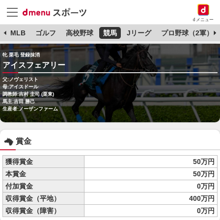
dメニュー
球
MLB
ゴルフ
高校野球
競馬
Jリーグ
プロ野球（2軍）
牝 栗毛 登録抹消
アイスフェアリー
父:ノヴェリスト
母:アイスドール
調教師:吉村 圭司 (栗東)
馬主:吉田 勝己
生産者:ノーザンファーム
賞金
獲得賞金
50万円
本賞金
50万円
付加賞金
0万円
収得賞金（平地）
400万円
収得賞金（障害）
0万円