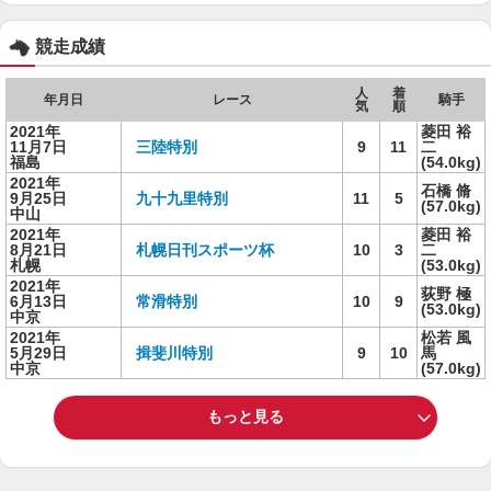
競走成績
人
着
年月日
レース
騎手
気
順
2021年
菱田 裕
11月7日
三陸特別
9
11
二
福島
(54.0kg)
2021年
石橋 脩
9月25日
九十九里特別
11
5
(57.0kg)
中山
2021年
菱田 裕
8月21日
札幌日刊スポーツ杯
10
3
二
札幌
(53.0kg)
2021年
荻野 極
6月13日
常滑特別
10
9
(53.0kg)
中京
2021年
松若 風
5月29日
揖斐川特別
9
10
馬
中京
(57.0kg)
もっと見る