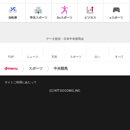
自転車
学生スポーツ
Doスポーツ
ビジネス
eスポーツ
データ提供：日本中央競馬会
TOP
ニュース
天気
スポーツ
占い
すべて
スポーツ
中央競馬
サイトご利用にあたって
(C) NTT DOCOMO, INC.