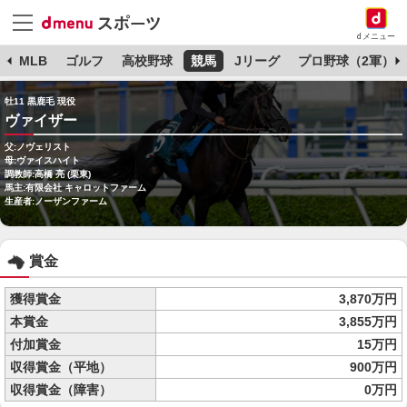
dメニュー
球
MLB
ゴルフ
高校野球
競馬
Jリーグ
プロ野球（2軍）
牡11 黒鹿毛 現役
ヴァイザー
父:ノヴェリスト
母:ヴァイスハイト
調教師:高橋 亮 (栗東)
馬主:有限会社 キャロットファーム
生産者:ノーザンファーム
賞金
獲得賞金
3,870万円
本賞金
3,855万円
付加賞金
15万円
収得賞金（平地）
900万円
収得賞金（障害）
0万円