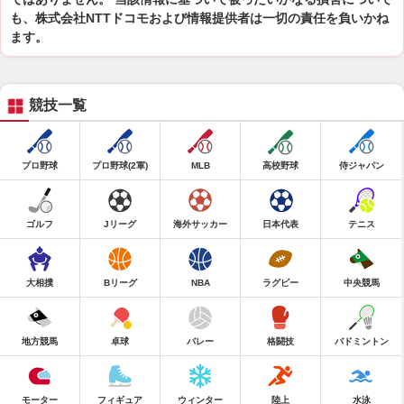
も、株式会社NTTドコモおよび情報提供者は一切の責任を負いかね
ます。
競技一覧
プロ野球
プロ野球(2軍)
MLB
高校野球
侍ジャパン
ゴルフ
Jリーグ
海外サッカー
日本代表
テニス
大相撲
Bリーグ
NBA
ラグビー
中央競馬
地方競馬
卓球
バレー
格闘技
バドミントン
モーター
フィギュア
ウィンター
陸上
水泳