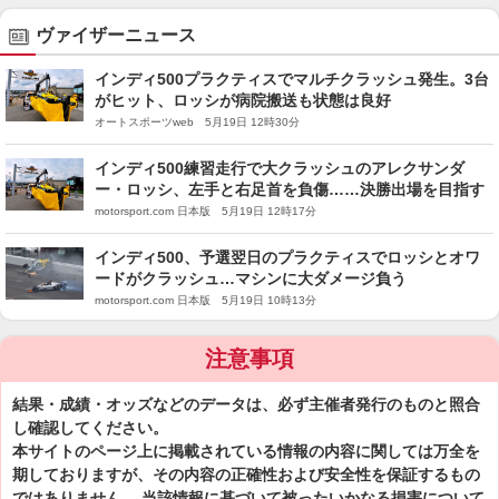
ヴァイザーニュース
インディ500プラクティスでマルチクラッシュ発生。3台
がヒット、ロッシが病院搬送も状態は良好
オートスポーツweb 5月19日 12時30分
インディ500練習走行で大クラッシュのアレクサンダ
ー・ロッシ、左手と右足首を負傷……決勝出場を目指す
motorsport.com 日本版 5月19日 12時17分
インディ500、予選翌日のプラクティスでロッシとオワ
ードがクラッシュ…マシンに大ダメージ負う
motorsport.com 日本版 5月19日 10時13分
注意事項
結果・成績・オッズなどのデータは、必ず主催者発行のものと照合
し確認してください。
本サイトのページ上に掲載されている情報の内容に関しては万全を
期しておりますが、その内容の正確性および安全性を保証するもの
ではありません。 当該情報に基づいて被ったいかなる損害について