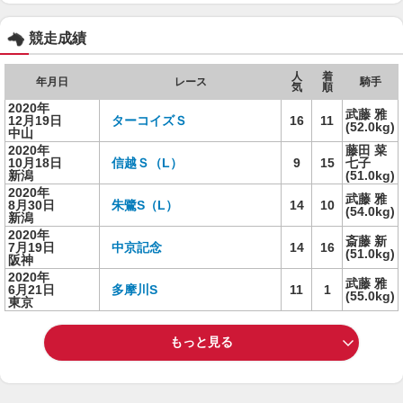
競走成績
人
着
年月日
レース
騎手
気
順
2020年
武藤 雅
12月19日
ターコイズＳ
16
11
(52.0kg)
中山
2020年
藤田 菜
10月18日
信越Ｓ（L）
9
15
七子
新潟
(51.0kg)
2020年
武藤 雅
8月30日
朱鷺S（L）
14
10
(54.0kg)
新潟
2020年
斎藤 新
7月19日
中京記念
14
16
(51.0kg)
阪神
2020年
武藤 雅
6月21日
多摩川S
11
1
(55.0kg)
東京
もっと見る