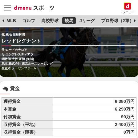
dメニュー
球
MLB
ゴルフ
高校野球
競馬
Jリーグ
プロ野球（2軍）
牝 鹿毛 登録抹消
レッドレグナント
父:ロードカナロア
母:エンプレスティアラ
調教師:大竹 正博 (美浦)
馬主:株式会社 東京ホースレーシング
生産者:ノーザンファーム
賞金
獲得賞金
6,380万円
本賞金
6,290万円
付加賞金
90万円
収得賞金（平地）
2,400万円
収得賞金（障害）
0万円