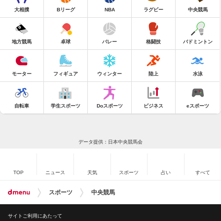
大相撲
Bリーグ
NBA
ラグビー
中央競馬
地方競馬
卓球
バレー
格闘技
バドミントン
モーター
フィギュア
ウィンター
陸上
水泳
自転車
学生スポーツ
Doスポーツ
ビジネス
eスポーツ
データ提供：日本中央競馬会
TOP
ニュース
天気
スポーツ
占い
すべて
スポーツ
中央競馬
サイトご利用にあたって