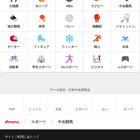
大相撲
Bリーグ
NBA
ラグビー
中央競馬
地方競馬
卓球
バレー
格闘技
バドミントン
モーター
フィギュア
ウィンター
陸上
水泳
自転車
学生スポーツ
Doスポーツ
ビジネス
eスポーツ
データ提供：日本中央競馬会
TOP
ニュース
天気
スポーツ
占い
すべて
スポーツ
中央競馬
サイトご利用にあたって