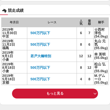
競走成績
人
着
年月日
レース
騎手
気
順
2019年
☆西村
11月30日
500万円以下
6
7
淳也
中京
(54.0kg)
2019年
丸山 元
11月2日
500万円以下
8
6
気
福島
(55.0kg)
2019年
幸 英明
9月1日
若戸大橋特別
12
12
(55.0kg)
小倉
2019年
松山 弘
8月18日
500万円以下
8
12
平
小倉
(55.0kg)
2019年
M.デム
5月18日
500万円以下
4
8
ーロ
京都
(55.0kg)
もっと見る