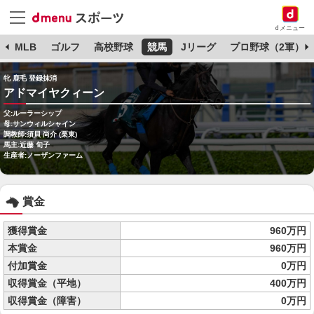
dメニュー
球
MLB
ゴルフ
高校野球
競馬
Jリーグ
プロ野球（2軍）
牝 鹿毛 登録抹消
アドマイヤクィーン
父:ルーラーシップ
母:サンウィルシャイン
調教師:須貝 尚介 (栗東)
馬主:近藤 旬子
生産者:ノーザンファーム
賞金
獲得賞金
960万円
本賞金
960万円
付加賞金
0万円
収得賞金（平地）
400万円
収得賞金（障害）
0万円