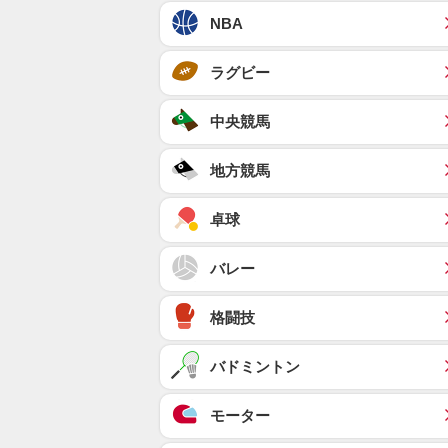
NBA
ラグビー
中央競馬
地方競馬
卓球
バレー
格闘技
バドミントン
モーター