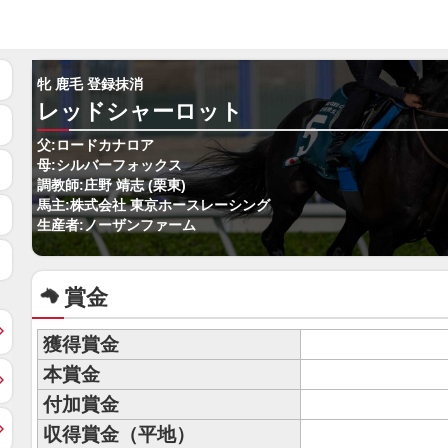
牝 鹿毛 登録抹消
レッドシャーロット
父:ロードカナロア
母:シルバーフォックス
調教師:庄野 靖志 (栗東)
馬主:株式会社 東京ホースレーシング
生産者:ノーザンファーム
賞金
獲得賞金
本賞金
付加賞金
収得賞金（平地）