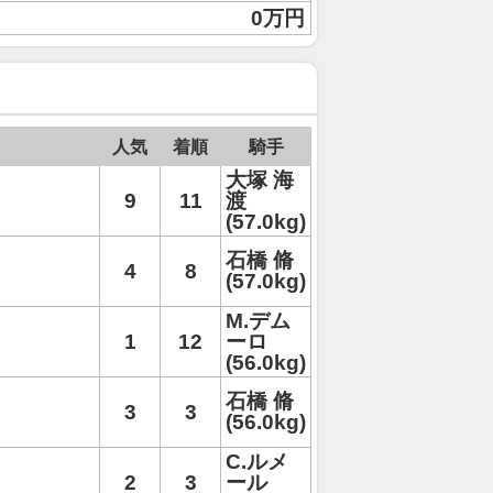
0万円
人気
着順
騎手
大塚 海
9
11
渡
(57.0kg)
石橋 脩
4
8
(57.0kg)
M.デム
1
12
ーロ
(56.0kg)
石橋 脩
3
3
(56.0kg)
C.ルメ
2
3
ール