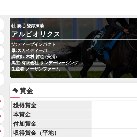
牡 鹿毛 登録抹消
アルビオリクス
父:ディープインパクト
母:スカイディーバ
調教師:木村 哲也 (美浦)
馬主:有限会社 サンデーレーシング
生産者:ノーザンファーム
賞金
獲得賞金
本賞金
付加賞金
収得賞金（平地）