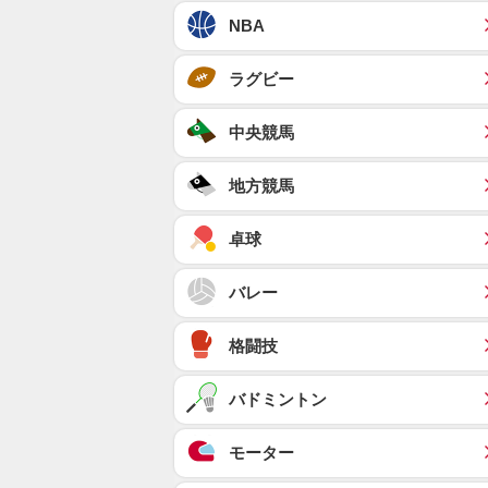
NBA
ラグビー
中央競馬
地方競馬
卓球
バレー
格闘技
バドミントン
モーター