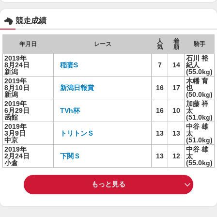
競走成績
人
着
年月日
レース
騎手
気
順
2019年
石川 裕
8月24日
稲妻S
7
14
紀人
新潟
(55.0kg)
2019年
木幡 育
8月10日
新潟日報賞
16
17
也
新潟
(50.0kg)
2019年
加藤 祥
6月29日
TVh杯
16
10
太
函館
(51.0kg)
2019年
中谷 雄
3月9日
トリトンＳ
13
13
太
中京
(51.0kg)
2019年
中谷 雄
2月24日
下関Ｓ
13
12
太
小倉
(55.0kg)
もっと見る