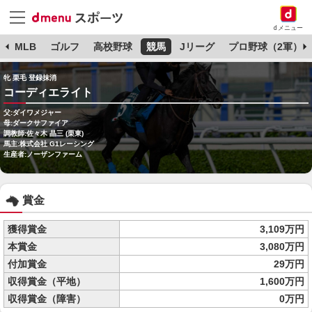
dメニュー
球
MLB
ゴルフ
高校野球
競馬
Jリーグ
プロ野球（2軍）
牝 栗毛 登録抹消
コーディエライト
父:ダイワメジャー
母:ダークサファイア
調教師:佐々木 晶三 (栗東)
馬主:株式会社 G1レーシング
生産者:ノーザンファーム
賞金
獲得賞金
3,109万円
本賞金
3,080万円
付加賞金
29万円
収得賞金（平地）
1,600万円
収得賞金（障害）
0万円