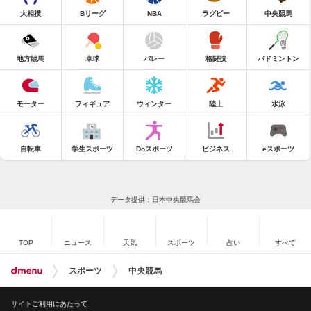
大相撲
Bリーグ
NBA
ラグビー
中央競馬
地方競馬
卓球
バレー
格闘技
バドミントン
モーター
フィギュア
ウィンター
陸上
水泳
自転車
学生スポーツ
Doスポーツ
ビジネス
eスポーツ
データ提供：日本中央競馬会
TOP
ニュース
天気
スポーツ
占い
すべて
スポーツ
中央競馬
サイトご利用にあたって