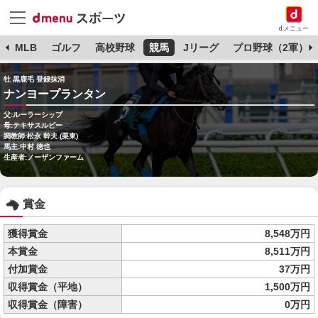
dメニュー
球
MLB
ゴルフ
高校野球
競馬
Jリーグ
プロ野球（2軍）
牡 黒鹿毛 登録抹消
ナンヨープランタン
父:ルーラーシップ
母:テキサスルビー
調教師:松永 幹夫 (栗東)
馬主:中村 徳也
生産者:ノーザンファーム
賞金
獲得賞金
8,548万円
本賞金
8,511万円
付加賞金
37万円
収得賞金（平地）
1,500万円
収得賞金（障害）
0万円