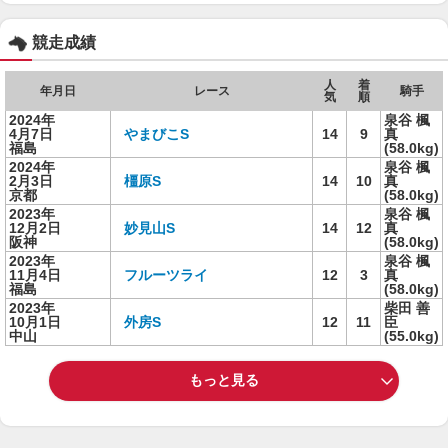
競走成績
人
着
年月日
レース
騎手
気
順
2024年
泉谷 楓
4月7日
やまびこS
14
9
真
福島
(58.0kg)
2024年
泉谷 楓
2月3日
橿原S
14
10
真
京都
(58.0kg)
2023年
泉谷 楓
12月2日
妙見山S
14
12
真
阪神
(58.0kg)
2023年
泉谷 楓
11月4日
フルーツライ
12
3
真
福島
(58.0kg)
2023年
柴田 善
10月1日
外房S
12
11
臣
中山
(55.0kg)
もっと見る