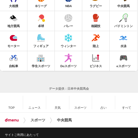
大相撲
Bリーグ
NBA
ラグビー
中央競馬
地方競馬
卓球
バレー
格闘技
バドミントン
モーター
フィギュア
ウィンター
陸上
水泳
自転車
学生スポーツ
Doスポーツ
ビジネス
eスポーツ
データ提供：日本中央競馬会
TOP
ニュース
天気
スポーツ
占い
すべて
スポーツ
中央競馬
サイトご利用にあたって