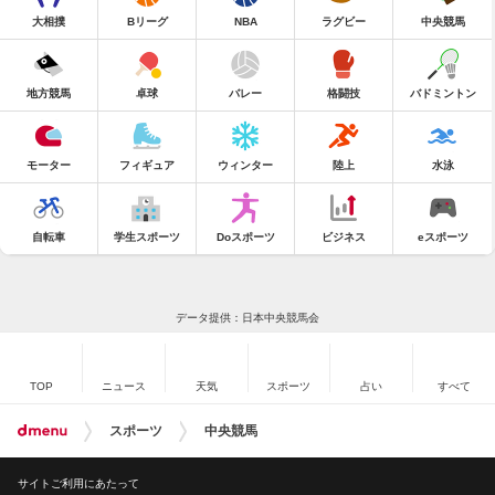
大相撲
Bリーグ
NBA
ラグビー
中央競馬
地方競馬
卓球
バレー
格闘技
バドミントン
モーター
フィギュア
ウィンター
陸上
水泳
自転車
学生スポーツ
Doスポーツ
ビジネス
eスポーツ
データ提供：日本中央競馬会
TOP
ニュース
天気
スポーツ
占い
すべて
スポーツ
中央競馬
サイトご利用にあたって