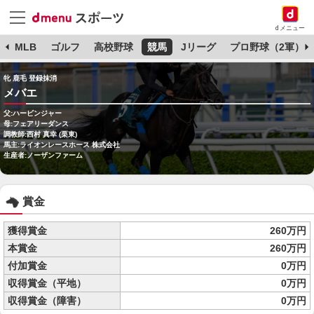
dメニュー
球
MLB
ゴルフ
高校野球
競馬
Jリーグ
プロ野球（2軍）
牝 鹿毛 登録抹消
メバエ
父:ハービンジャー
母:フェアリーダンス
調教師:西村 真幸 (栗東)
馬主:ライオンレースホース 株式会社
生産者:ノーザンファーム
賞金
獲得賞金
260万円
本賞金
260万円
付加賞金
0万円
収得賞金（平地）
0万円
収得賞金（障害）
0万円