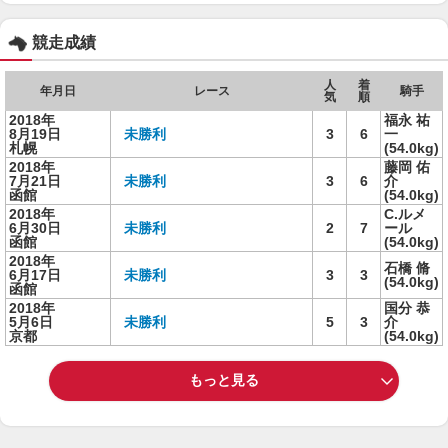
競走成績
人
着
年月日
レース
騎手
気
順
2018年
福永 祐
8月19日
未勝利
3
6
一
札幌
(54.0kg)
2018年
藤岡 佑
7月21日
未勝利
3
6
介
函館
(54.0kg)
2018年
C.ルメ
6月30日
未勝利
2
7
ール
函館
(54.0kg)
2018年
石橋 脩
6月17日
未勝利
3
3
(54.0kg)
函館
2018年
国分 恭
5月6日
未勝利
5
3
介
京都
(54.0kg)
もっと見る