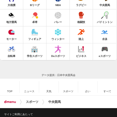
大相撲
Bリーグ
NBA
ラグビー
中央競馬
地方競馬
卓球
バレー
格闘技
バドミントン
モーター
フィギュア
ウィンター
陸上
水泳
自転車
学生スポーツ
Doスポーツ
ビジネス
eスポーツ
データ提供：日本中央競馬会
TOP
ニュース
天気
スポーツ
占い
すべて
スポーツ
中央競馬
サイトご利用にあたって