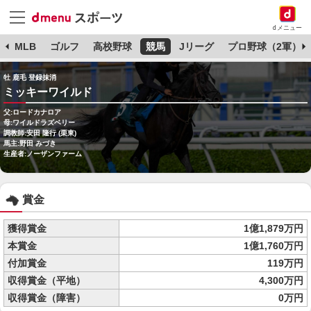
dメニュー
球
MLB
ゴルフ
高校野球
競馬
Jリーグ
プロ野球（2軍）
牡 鹿毛 登録抹消
ミッキーワイルド
父:ロードカナロア
母:ワイルドラズベリー
調教師:安田 隆行 (栗東)
馬主:野田 みづき
生産者:ノーザンファーム
賞金
獲得賞金
1億1,879万円
本賞金
1億1,760万円
付加賞金
119万円
収得賞金（平地）
4,300万円
収得賞金（障害）
0万円