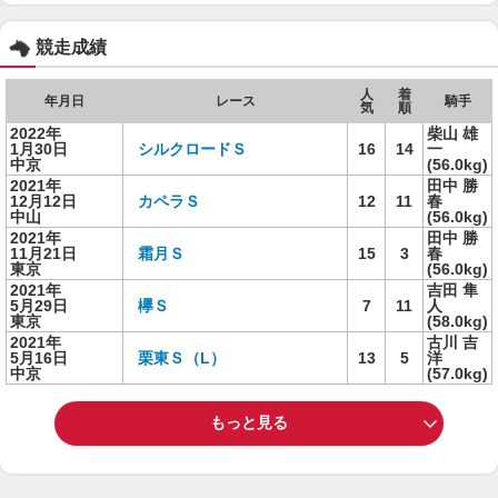
競走成績
人
着
年月日
レース
騎手
気
順
2022年
柴山 雄
1月30日
シルクロードＳ
16
14
一
中京
(56.0kg)
2021年
田中 勝
12月12日
カペラＳ
12
11
春
中山
(56.0kg)
2021年
田中 勝
11月21日
霜月Ｓ
15
3
春
東京
(56.0kg)
2021年
吉田 隼
5月29日
欅Ｓ
7
11
人
東京
(58.0kg)
2021年
古川 吉
5月16日
栗東Ｓ（L）
13
5
洋
中京
(57.0kg)
もっと見る