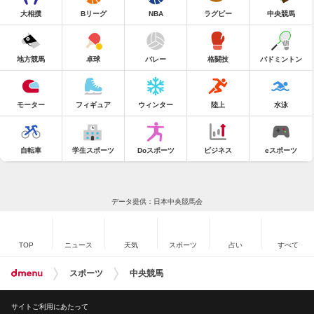
大相撲
Bリーグ
NBA
ラグビー
中央競馬
地方競馬
卓球
バレー
格闘技
バドミントン
モーター
フィギュア
ウィンター
陸上
水泳
自転車
学生スポーツ
Doスポーツ
ビジネス
eスポーツ
データ提供：日本中央競馬会
TOP
ニュース
天気
スポーツ
占い
すべて
スポーツ
中央競馬
サイトご利用にあたって