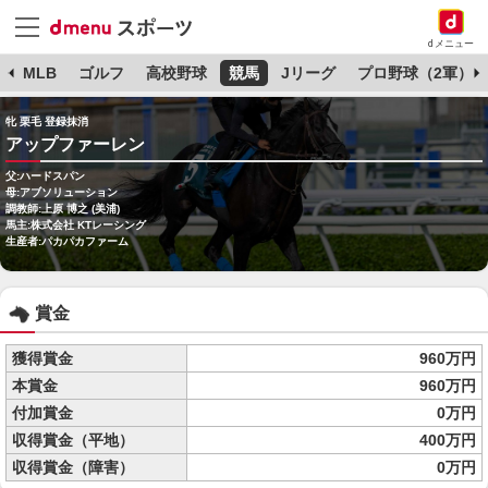
dメニュー
球
MLB
ゴルフ
高校野球
競馬
Jリーグ
プロ野球（2軍）
牝 栗毛 登録抹消
アップファーレン
父:ハードスパン
母:アブソリューション
調教師:上原 博之 (美浦)
馬主:株式会社 KTレーシング
生産者:パカパカファーム
賞金
獲得賞金
960万円
本賞金
960万円
付加賞金
0万円
収得賞金（平地）
400万円
収得賞金（障害）
0万円