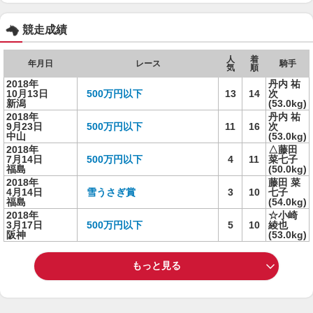
競走成績
人
着
年月日
レース
騎手
気
順
2018年
丹内 祐
10月13日
500万円以下
13
14
次
新潟
(53.0kg)
2018年
丹内 祐
9月23日
500万円以下
11
16
次
中山
(53.0kg)
2018年
△藤田
7月14日
500万円以下
4
11
菜七子
福島
(50.0kg)
2018年
藤田 菜
4月14日
雪うさぎ賞
3
10
七子
福島
(54.0kg)
2018年
☆小崎
3月17日
500万円以下
5
10
綾也
阪神
(53.0kg)
もっと見る