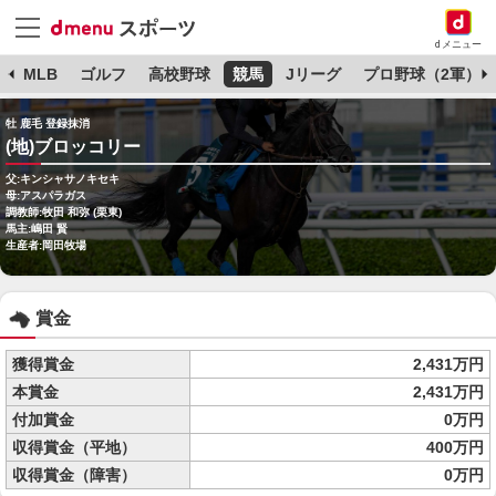
dメニュー
球
MLB
ゴルフ
高校野球
競馬
Jリーグ
プロ野球（2軍）
牡 鹿毛 登録抹消
(地)ブロッコリー
父:キンシャサノキセキ
母:アスパラガス
調教師:牧田 和弥 (栗東)
馬主:嶋田 賢
生産者:岡田牧場
賞金
獲得賞金
2,431万円
本賞金
2,431万円
付加賞金
0万円
収得賞金（平地）
400万円
収得賞金（障害）
0万円