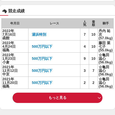
競走成績
人
着
年月日
レース
騎手
気
順
2022年
丹内 祐
7月16日
湯浜特別
7
10
次
函館
(57.0kg)
2022年
藤田 菜
4月24日
500万円以下
4
10
七子
福島
(55.0kg)
2022年
☆亀田
1月23日
500万円以下
9
10
温心
小倉
(56.0kg)
2021年
☆亀田
12月12日
500万円以下
3
7
温心
中京
(56.0kg)
2021年
☆亀田
11月20日
500万円以下
2
2
温心
福島
(56.0kg)
もっと見る