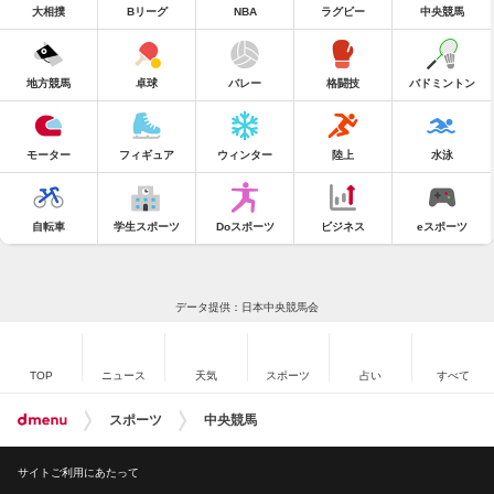
大相撲
Bリーグ
NBA
ラグビー
中央競馬
地方競馬
卓球
バレー
格闘技
バドミントン
モーター
フィギュア
ウィンター
陸上
水泳
自転車
学生スポーツ
Doスポーツ
ビジネス
eスポーツ
データ提供：日本中央競馬会
TOP
ニュース
天気
スポーツ
占い
すべて
スポーツ
中央競馬
サイトご利用にあたって