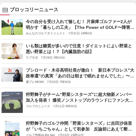
ブロッコリーニュース
今の自分を受け入れて愉しむ！ 片麻痺ゴルファー2人が
明かす「暮らしの工夫」【The Power of GOLF〜障害者
ゴルフ千思万考 #67】
みんなのゴルフダイジェスト 7月31日 18時0分
いも類は糖質が多いので注意！ダイエットによい野菜と
悪い野菜とは！？【内臓脂肪の話】
ラブすぽ 7月29日 2時10分
ブシロード・木谷高明社長が激白！ 新日本プロレス"大
政奉還"の真実「あの日は朝まで眠れませんでした」〜プ
ロレス界に捧げた14年間の誇りと苦渋〜
週プレNEWS 7月20日 7時30分
狩野舞子がチーム“野菜シスターズ”に超大物新メンバー
加入を発表！ 爆笑ノンストップのラウンドにファン大興
奮
ゴルフのニュース 7月11日 6時30分
狩野舞子のゴルフ仲間「野菜シスターズ」に吉田沙保里
が「いちごちゃん」として初参加 反論前にあえて断言
「いちごは野菜」です！
ゴルフ情報ALBA.Net 7月10日 15時12分