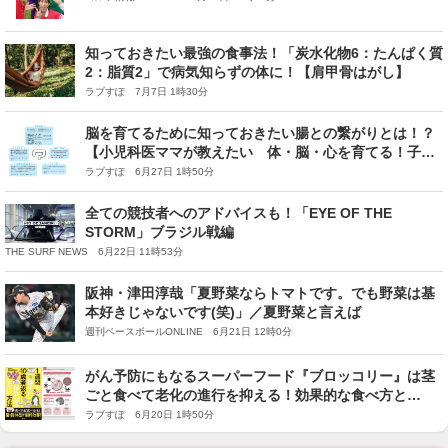
知っておきたい最強の食事法！「炭水化物6：たんぱく質
2：脂質2」で病気知らずの体に！【肩甲骨はがし】
ラブすぽ 7月7日 1時30分
脳を育てるために知っておきたい腸との繋がりとは！？
【小児科医ママが教えたい 体・脳・心を育てる！子ど
もの食事】
ラブすぽ 6月27日 1時50分
全ての競技者へのアドバイスも！「EYE OF THE
STORM」ブラジル戦編
THE SURF NEWS 6月22日 11時53分
阪神・津田淳哉「夏野菜ならトマトです。でも野菜は基
本好きじゃないです(笑)」／夏野菜と言えば
週刊ベースボールONLINE 6月21日 12時0分
がん予防にもなるスーパーフード『ブロッコリー』は茎
ごと食べて老化の進行を抑える！効果的な食べ方と
は！？【1週間で勝手に-10歳若返る体になるすごい方
ラブすぽ 6月20日 1時50分
法】