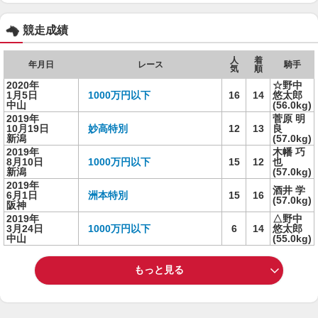
競走成績
人
着
年月日
レース
騎手
気
順
2020年
☆野中
1月5日
1000万円以下
16
14
悠太郎
中山
(56.0kg)
2019年
菅原 明
10月19日
妙高特別
12
13
良
新潟
(57.0kg)
2019年
木幡 巧
8月10日
1000万円以下
15
12
也
新潟
(57.0kg)
2019年
酒井 学
6月1日
洲本特別
15
16
(57.0kg)
阪神
2019年
△野中
3月24日
1000万円以下
6
14
悠太郎
中山
(55.0kg)
もっと見る