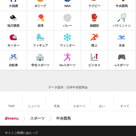
大相撲
Bリーグ
NBA
ラグビー
中央競馬
地方競馬
卓球
バレー
格闘技
バドミントン
モーター
フィギュア
ウィンター
陸上
水泳
自転車
学生スポーツ
Doスポーツ
ビジネス
eスポーツ
データ提供：日本中央競馬会
TOP
ニュース
天気
スポーツ
占い
すべて
スポーツ
中央競馬
サイトご利用にあたって