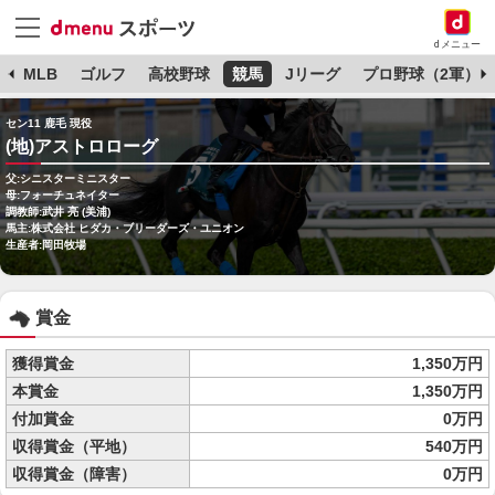
dメニュー
球
MLB
ゴルフ
高校野球
競馬
Jリーグ
プロ野球（2軍）
セン11 鹿毛 現役
(地)アストロローグ
父:シニスターミニスター
母:フォーチュネイター
調教師:武井 亮 (美浦)
馬主:株式会社 ヒダカ・ブリーダーズ・ユニオン
生産者:岡田牧場
賞金
獲得賞金
1,350万円
本賞金
1,350万円
付加賞金
0万円
収得賞金（平地）
540万円
収得賞金（障害）
0万円