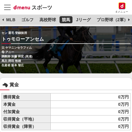
dメニュー
球
MLB
ゴルフ
高校野球
競馬
Jリーグ
プロ野球（2軍）
セン 栗毛 登録抹消
トゥモローアンセム
父:ヤマニンセラフィム
母:アニー
調教師:加藤 和宏 (美浦)
馬主:岡田 牧雄
生産者:坂本 智広
賞金
獲得賞金
0万円
本賞金
0万円
付加賞金
0万円
収得賞金（平地）
0万円
収得賞金（障害）
0万円