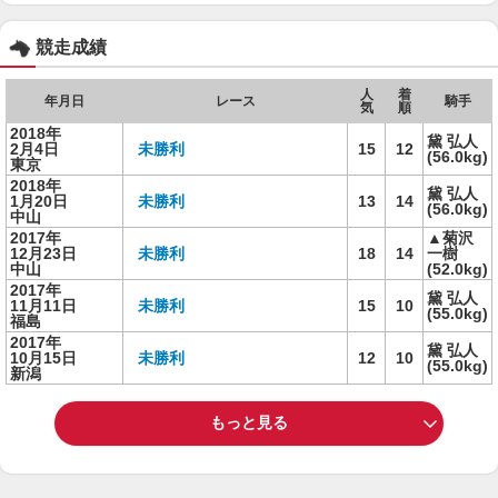
競走成績
人
着
年月日
レース
騎手
気
順
2018年
黛 弘人
2月4日
未勝利
15
12
(56.0kg)
東京
2018年
黛 弘人
1月20日
未勝利
13
14
(56.0kg)
中山
2017年
▲菊沢
12月23日
未勝利
18
14
一樹
中山
(52.0kg)
2017年
黛 弘人
11月11日
未勝利
15
10
(55.0kg)
福島
2017年
黛 弘人
10月15日
未勝利
12
10
(55.0kg)
新潟
もっと見る