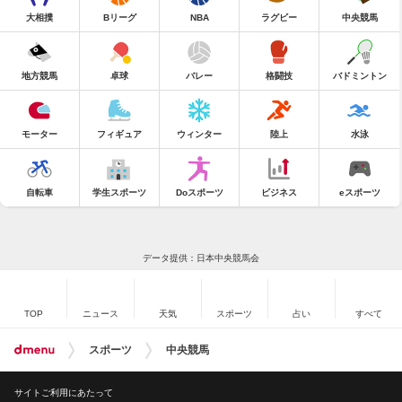
大相撲
Bリーグ
NBA
ラグビー
中央競馬
地方競馬
卓球
バレー
格闘技
バドミントン
モーター
フィギュア
ウィンター
陸上
水泳
自転車
学生スポーツ
Doスポーツ
ビジネス
eスポーツ
データ提供：日本中央競馬会
TOP
ニュース
天気
スポーツ
占い
すべて
スポーツ
中央競馬
サイトご利用にあたって