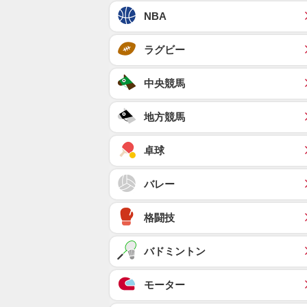
NBA
ラグビー
中央競馬
地方競馬
卓球
バレー
格闘技
バドミントン
モーター