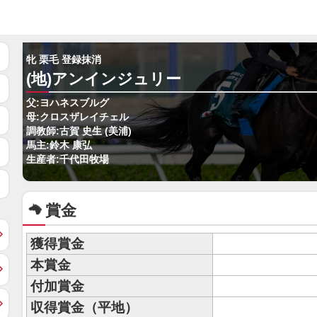
牝 栗毛 登録抹消
(地)アンインジュリー
父:ヨハネスブルグ
母:クロスザレイチェル
調教師:古賀 史生 (美浦)
馬主:鈴木 康弘
生産者:千代田牧場
賞金
獲得賞金
本賞金
付加賞金
収得賞金（平地）