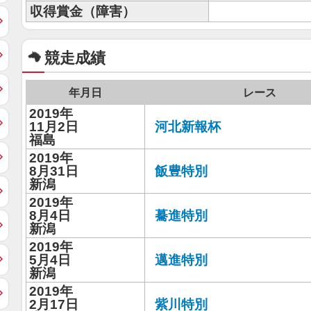
収得賞金（障害）
競走成績
年月日
レース
2019年
11月2日
河北新報杯
福島
2019年
8月31日
飯豊特別
新潟
2019年
8月4日
驀進特別
新潟
2019年
5月4日
邁進特別
新潟
2019年
2月17日
紫川特別