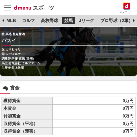
dメニュー
球
MLB
ゴルフ
高校野球
競馬
Jリーグ
プロ野球（2軍）
牡 栗毛 登録抹消
パスイ
父:カネヒキリ
母:レディルナ
調教師:伊藤 正徳 (美浦)
馬主:有限会社 ミルファーム
生産者:川上牧場
賞金
獲得賞金
0万円
本賞金
0万円
付加賞金
0万円
収得賞金（平地）
0万円
収得賞金（障害）
0万円