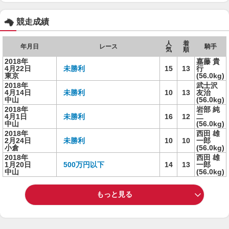
競走成績
人
着
年月日
レース
騎手
気
順
2018年
嘉藤 貴
4月22日
未勝利
15
13
行
東京
(56.0kg)
2018年
武士沢
4月14日
未勝利
10
13
友治
中山
(56.0kg)
2018年
岩部 純
4月1日
未勝利
16
12
二
中山
(56.0kg)
2018年
西田 雄
2月24日
未勝利
10
10
一郎
小倉
(56.0kg)
2018年
西田 雄
1月20日
500万円以下
14
13
一郎
中山
(56.0kg)
もっと見る