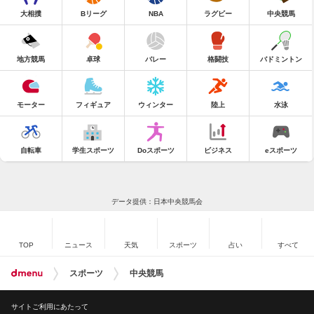
大相撲
Bリーグ
NBA
ラグビー
中央競馬
地方競馬
卓球
バレー
格闘技
バドミントン
モーター
フィギュア
ウィンター
陸上
水泳
自転車
学生スポーツ
Doスポーツ
ビジネス
eスポーツ
データ提供：日本中央競馬会
TOP
ニュース
天気
スポーツ
占い
すべて
スポーツ
中央競馬
サイトご利用にあたって