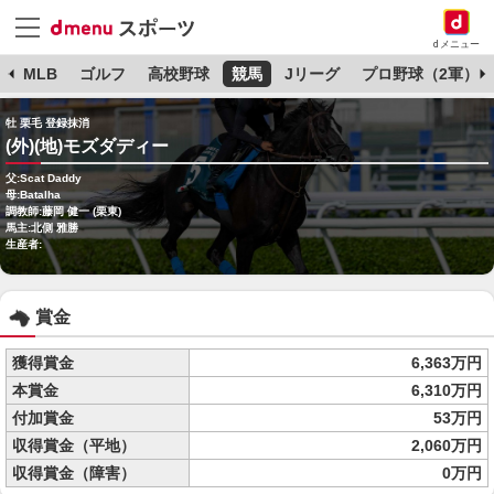
dメニュー
球
MLB
ゴルフ
高校野球
競馬
Jリーグ
プロ野球（2軍）
牡 栗毛 登録抹消
(外)(地)モズダディー
父:Scat Daddy
母:Batalha
調教師:藤岡 健一 (栗東)
馬主:北側 雅勝
生産者:
賞金
獲得賞金
6,363万円
本賞金
6,310万円
付加賞金
53万円
収得賞金（平地）
2,060万円
収得賞金（障害）
0万円