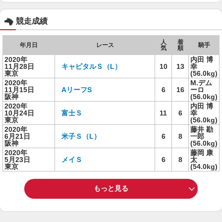
競走成績
人
着
年月日
レース
騎手
気
順
2020年
内田 博
11月28日
キャピタルＳ（L）
10
13
幸
東京
(56.0kg)
2020年
M.デム
11月15日
AリーフS
6
16
ーロ
阪神
(56.0kg)
2020年
内田 博
10月24日
富士Ｓ
11
6
幸
東京
(56.0kg)
2020年
藤井 勘
6月21日
米子Ｓ（L）
6
8
一郎
阪神
(56.0kg)
2020年
藤岡 康
5月23日
メイＳ
6
8
太
東京
(54.0kg)
もっと見る