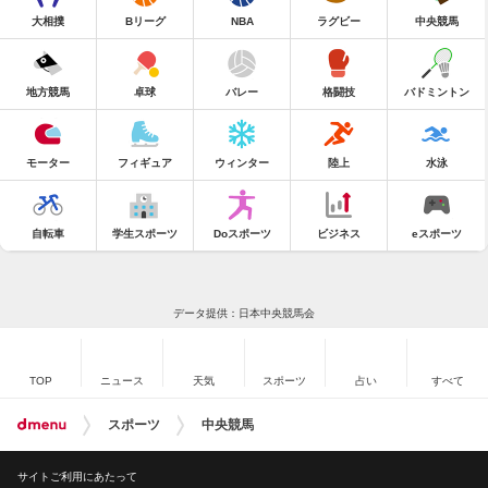
大相撲
Bリーグ
NBA
ラグビー
中央競馬
地方競馬
卓球
バレー
格闘技
バドミントン
モーター
フィギュア
ウィンター
陸上
水泳
自転車
学生スポーツ
Doスポーツ
ビジネス
eスポーツ
データ提供：日本中央競馬会
TOP
ニュース
天気
スポーツ
占い
すべて
スポーツ
中央競馬
サイトご利用にあたって