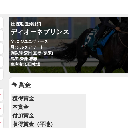
牡 鹿毛 登録抹消
ディオーネプリンス
父:ロジユニヴァース
母:シルクアワード
調教師:森田 直行 (栗東)
馬主:齊藤 雅志
生産者:石田牧場
賞金
獲得賞金
本賞金
付加賞金
収得賞金（平地）