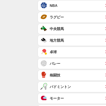
NBA
ラグビー
中央競馬
地方競馬
卓球
バレー
格闘技
バドミントン
モーター