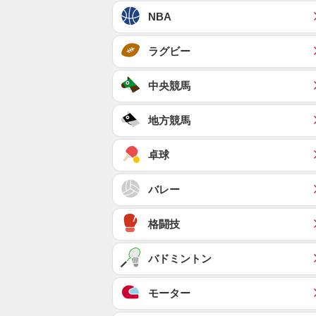
NBA
ラグビー
中央競馬
地方競馬
卓球
バレー
格闘技
バドミントン
モーター