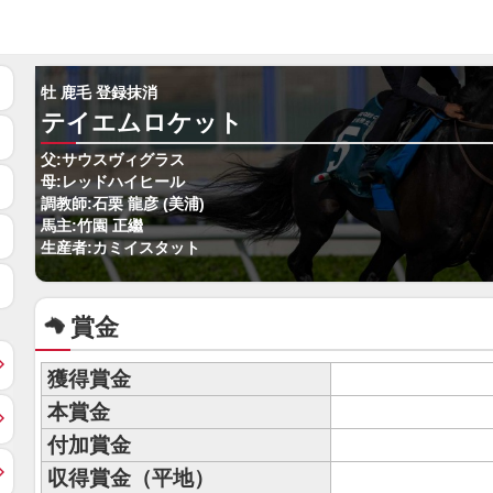
牡 鹿毛 登録抹消
テイエムロケット
父:サウスヴィグラス
母:レッドハイヒール
調教師:石栗 龍彦 (美浦)
馬主:竹園 正繼
生産者:カミイスタット
賞金
獲得賞金
本賞金
付加賞金
収得賞金（平地）