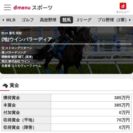
dメニュー
球
MLB
ゴルフ
高校野球
競馬
Jリーグ
プロ野球（2軍）
牡10 鹿毛 現役
(地)ウインバラーディア
父:ストロングリターン
母:バラードソング
調教師:飯田 雄三 (栗東)
馬主:株式会社 ウイン
生産者:コスモヴューファーム
賞金
獲得賞金
385万円
本賞金
385万円
付加賞金
0万円
収得賞金（平地）
70万円
収得賞金（障害）
0万円