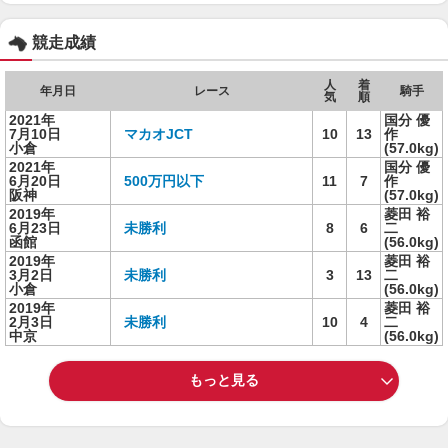
競走成績
人
着
年月日
レース
騎手
気
順
2021年
国分 優
7月10日
マカオJCT
10
13
作
小倉
(57.0kg)
2021年
国分 優
6月20日
500万円以下
11
7
作
阪神
(57.0kg)
2019年
菱田 裕
6月23日
未勝利
8
6
二
函館
(56.0kg)
2019年
菱田 裕
3月2日
未勝利
3
13
二
小倉
(56.0kg)
2019年
菱田 裕
2月3日
未勝利
10
4
二
中京
(56.0kg)
もっと見る