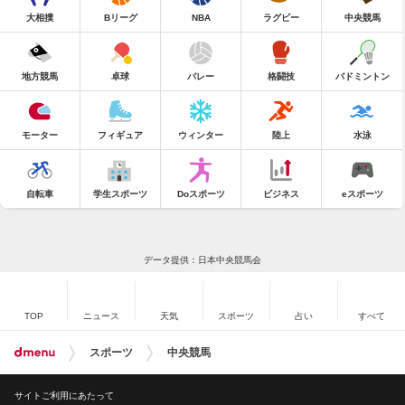
大相撲
Bリーグ
NBA
ラグビー
中央競馬
地方競馬
卓球
バレー
格闘技
バドミントン
モーター
フィギュア
ウィンター
陸上
水泳
自転車
学生スポーツ
Doスポーツ
ビジネス
eスポーツ
データ提供：日本中央競馬会
TOP
ニュース
天気
スポーツ
占い
すべて
スポーツ
中央競馬
サイトご利用にあたって