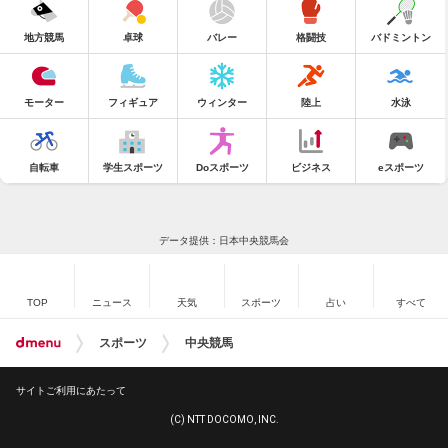
地方競馬
卓球
バレー
格闘技
バドミントン
モーター
フィギュア
ウィンター
陸上
水泳
自転車
学生スポーツ
Doスポーツ
ビジネス
eスポーツ
データ提供：日本中央競馬会
TOP
ニュース
天気
スポーツ
占い
すべて
スポーツ
中央競馬
サイトご利用にあたって
(C) NTT DOCOMO, INC.