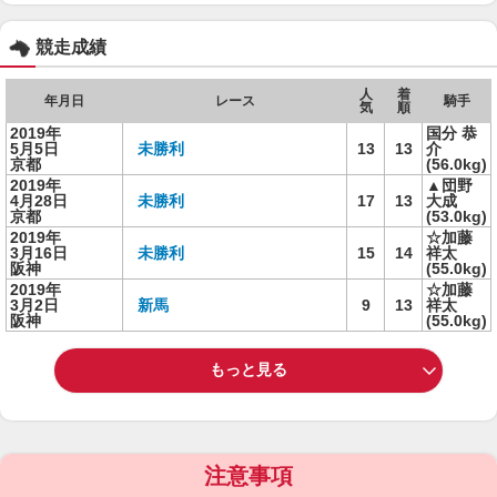
競走成績
人
着
年月日
レース
騎手
気
順
2019年
国分 恭
5月5日
未勝利
13
13
介
京都
(56.0kg)
2019年
▲団野
4月28日
未勝利
17
13
大成
京都
(53.0kg)
2019年
☆加藤
3月16日
未勝利
15
14
祥太
阪神
(55.0kg)
2019年
☆加藤
3月2日
新馬
9
13
祥太
阪神
(55.0kg)
もっと見る
注意事項