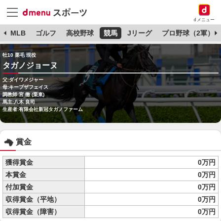
dメニュー
球
MLB
ゴルフ
高校野球
競馬
Jリーグ
プロ野球（2軍）
牡10 栗毛 現役
タガノジョーヌ
父:ダイワメジャー
母:キープザフェイス
調教師:宮 徹 (栗東)
馬主:八木 良司
生産者:有限会社新冠タガノファーム
賞金
獲得賞金
0万円
本賞金
0万円
付加賞金
0万円
収得賞金（平地）
0万円
収得賞金（障害）
0万円