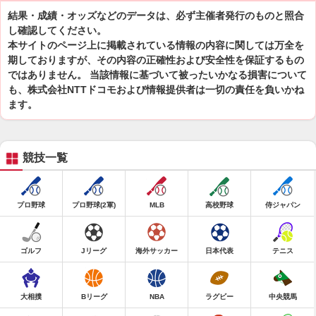
結果・成績・オッズなどのデータは、必ず主催者発行のものと照合
し確認してください。
本サイトのページ上に掲載されている情報の内容に関しては万全を
期しておりますが、その内容の正確性および安全性を保証するもの
ではありません。 当該情報に基づいて被ったいかなる損害について
も、株式会社NTTドコモおよび情報提供者は一切の責任を負いかね
ます。
競技一覧
プロ野球
プロ野球(2軍)
MLB
高校野球
侍ジャパン
ゴルフ
Jリーグ
海外サッカー
日本代表
テニス
大相撲
Bリーグ
NBA
ラグビー
中央競馬