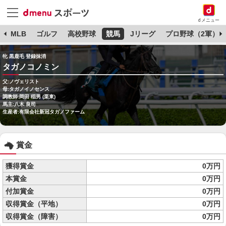
dメニュー
球
MLB
ゴルフ
高校野球
競馬
Jリーグ
プロ野球（2軍）
牝 黒鹿毛 登録抹消
タガノコノミン
父:ノヴェリスト
母:タガノイノセンス
調教師:岡田 稲男 (栗東)
馬主:八木 良司
生産者:有限会社新冠タガノファーム
賞金
獲得賞金
0万円
本賞金
0万円
付加賞金
0万円
収得賞金（平地）
0万円
収得賞金（障害）
0万円