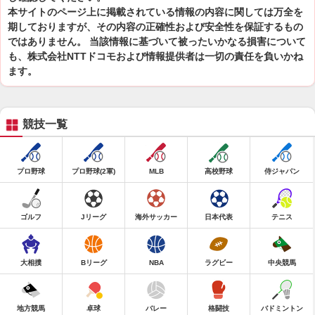
本サイトのページ上に掲載されている情報の内容に関しては万全を
期しておりますが、その内容の正確性および安全性を保証するもの
ではありません。 当該情報に基づいて被ったいかなる損害について
も、株式会社NTTドコモおよび情報提供者は一切の責任を負いかね
ます。
競技一覧
プロ野球
プロ野球(2軍)
MLB
高校野球
侍ジャパン
ゴルフ
Jリーグ
海外サッカー
日本代表
テニス
大相撲
Bリーグ
NBA
ラグビー
中央競馬
地方競馬
卓球
バレー
格闘技
バドミントン