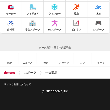
モーター
フィギュア
ウィンター
陸上
水泳
自転車
学生スポーツ
Doスポーツ
ビジネス
eスポーツ
データ提供：日本中央競馬会
TOP
ニュース
天気
スポーツ
占い
すべて
スポーツ
中央競馬
サイトご利用にあたって
(C) NTT DOCOMO, INC.