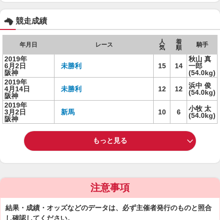
競走成績
人
着
年月日
レース
騎手
気
順
2019年
秋山 真
6月2日
未勝利
15
14
一郎
阪神
(54.0kg)
2019年
浜中 俊
4月14日
未勝利
12
12
(54.0kg)
阪神
2019年
小牧 太
3月2日
新馬
10
6
(54.0kg)
阪神
もっと見る
注意事項
結果・成績・オッズなどのデータは、必ず主催者発行のものと照合
し確認してください。