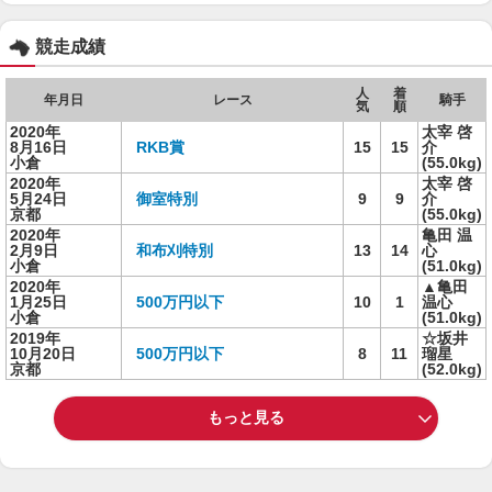
競走成績
人
着
年月日
レース
騎手
気
順
2020年
太宰 啓
8月16日
RKB賞
15
15
介
小倉
(55.0kg)
2020年
太宰 啓
5月24日
御室特別
9
9
介
京都
(55.0kg)
2020年
亀田 温
2月9日
和布刈特別
13
14
心
小倉
(51.0kg)
2020年
▲亀田
1月25日
500万円以下
10
1
温心
小倉
(51.0kg)
2019年
☆坂井
10月20日
500万円以下
8
11
瑠星
京都
(52.0kg)
もっと見る