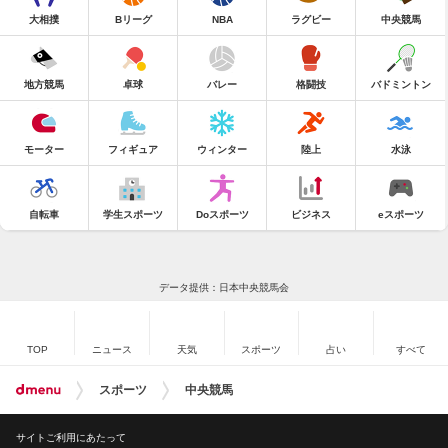
大相撲
Bリーグ
NBA
ラグビー
中央競馬
地方競馬
卓球
バレー
格闘技
バドミントン
モーター
フィギュア
ウィンター
陸上
水泳
自転車
学生スポーツ
Doスポーツ
ビジネス
eスポーツ
データ提供：日本中央競馬会
TOP
ニュース
天気
スポーツ
占い
すべて
スポーツ
中央競馬
サイトご利用にあたって