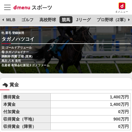
dメニュー
球
MLB
ゴルフ
高校野球
競馬
Jリーグ
プロ野球（2軍）
牝 栗毛 登録抹消
タガノハツコイ
父:ゴールドアリュール
母:タガノジョイナー
調教師:西園 正都 (栗東)
馬主:八木 良司
生産者:有限会社新冠タガノファーム
賞金
獲得賞金
1,400万円
本賞金
1,400万円
付加賞金
0万円
収得賞金（平地）
900万円
収得賞金（障害）
0万円