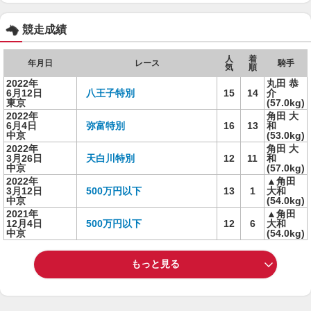
競走成績
人
着
年月日
レース
騎手
気
順
2022年
丸田 恭
6月12日
八王子特別
15
14
介
東京
(57.0kg)
2022年
角田 大
6月4日
弥富特別
16
13
和
中京
(53.0kg)
2022年
角田 大
3月26日
天白川特別
12
11
和
中京
(57.0kg)
2022年
▲角田
3月12日
500万円以下
13
1
大和
中京
(54.0kg)
2021年
▲角田
12月4日
500万円以下
12
6
大和
中京
(54.0kg)
もっと見る