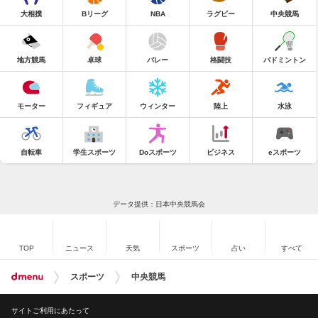
大相撲
Bリーグ
NBA
ラグビー
中央競馬
地方競馬
卓球
バレー
格闘技
バドミントン
モーター
フィギュア
ウィンター
陸上
水泳
自転車
学生スポーツ
Doスポーツ
ビジネス
eスポーツ
データ提供：日本中央競馬会
TOP
ニュース
天気
スポーツ
占い
すべて
スポーツ
中央競馬
サイトご利用にあたって