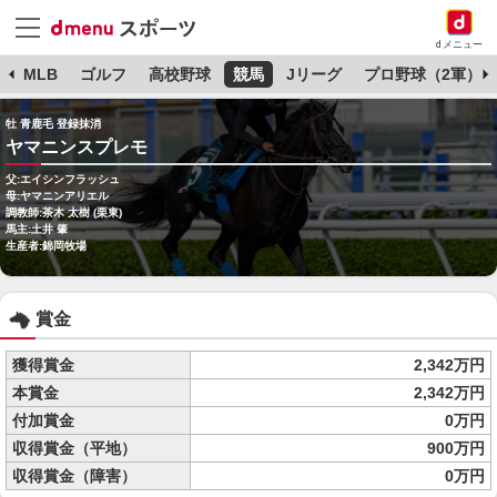
dメニュー
球
MLB
ゴルフ
高校野球
競馬
Jリーグ
プロ野球（2軍）
牡 青鹿毛 登録抹消
ヤマニンスプレモ
父:エイシンフラッシュ
母:ヤマニンアリエル
調教師:茶木 太樹 (栗東)
馬主:土井 肇
生産者:錦岡牧場
賞金
獲得賞金
2,342万円
本賞金
2,342万円
付加賞金
0万円
収得賞金（平地）
900万円
収得賞金（障害）
0万円