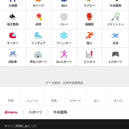
大相撲
Bリーグ
NBA
ラグビー
中央競馬
地方競馬
卓球
バレー
格闘技
バドミントン
モーター
フィギュア
ウィンター
陸上
水泳
自転車
学生スポーツ
Doスポーツ
ビジネス
eスポーツ
データ提供：日本中央競馬会
TOP
ニュース
天気
スポーツ
占い
すべて
スポーツ
中央競馬
サイトご利用にあたって