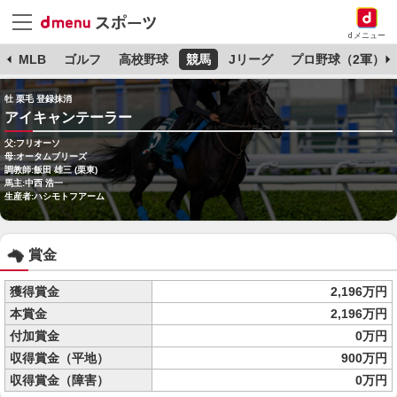
dメニュー
球
MLB
ゴルフ
高校野球
競馬
Jリーグ
プロ野球（2軍）
牡 栗毛 登録抹消
アイキャンテーラー
父:フリオーソ
母:オータムブリーズ
調教師:飯田 雄三 (栗東)
馬主:中西 浩一
生産者:ハシモトフアーム
賞金
獲得賞金
2,196万円
本賞金
2,196万円
付加賞金
0万円
収得賞金（平地）
900万円
収得賞金（障害）
0万円