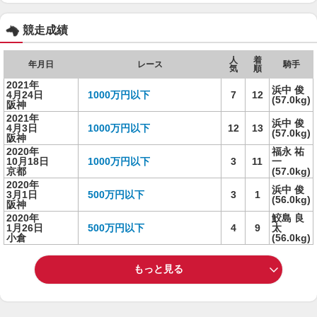
競走成績
人
着
年月日
レース
騎手
気
順
2021年
浜中 俊
4月24日
1000万円以下
7
12
(57.0kg)
阪神
2021年
浜中 俊
4月3日
1000万円以下
12
13
(57.0kg)
阪神
2020年
福永 祐
10月18日
1000万円以下
3
11
一
京都
(57.0kg)
2020年
浜中 俊
3月1日
500万円以下
3
1
(56.0kg)
阪神
2020年
鮫島 良
1月26日
500万円以下
4
9
太
小倉
(56.0kg)
もっと見る