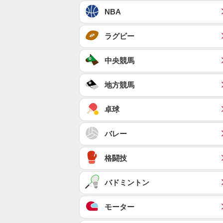
NBA
ラグビー
中央競馬
地方競馬
卓球
バレー
格闘技
バドミントン
モーター