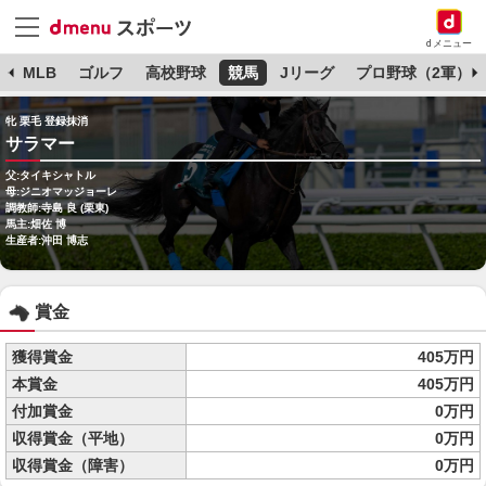
dメニュー
球
MLB
ゴルフ
高校野球
競馬
Jリーグ
プロ野球（2軍）
牝 栗毛 登録抹消
サラマー
父:タイキシャトル
母:ジニオマッジョーレ
調教師:寺島 良 (栗東)
馬主:畑佐 博
生産者:沖田 博志
賞金
獲得賞金
405万円
本賞金
405万円
付加賞金
0万円
収得賞金（平地）
0万円
収得賞金（障害）
0万円