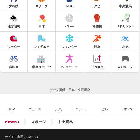
大相撲
Bリーグ
NBA
ラグビー
中央競馬
地方競馬
卓球
バレー
格闘技
バドミントン
モーター
フィギュア
ウィンター
陸上
水泳
自転車
学生スポーツ
Doスポーツ
ビジネス
eスポーツ
データ提供：日本中央競馬会
TOP
ニュース
天気
スポーツ
占い
すべて
スポーツ
中央競馬
サイトご利用にあたって