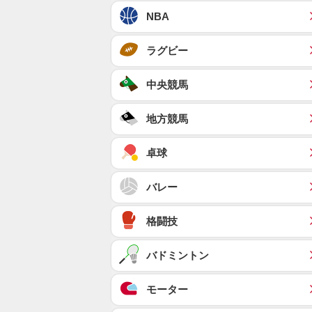
NBA
ラグビー
中央競馬
地方競馬
卓球
バレー
格闘技
バドミントン
モーター