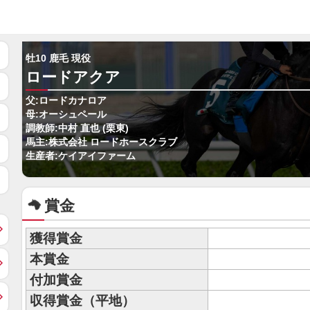
牡10 鹿毛 現役
ロードアクア
父:ロードカナロア
母:オーシュペール
調教師:中村 直也 (栗東)
馬主:株式会社 ロードホースクラブ
生産者:ケイアイファーム
賞金
獲得賞金
本賞金
付加賞金
収得賞金（平地）