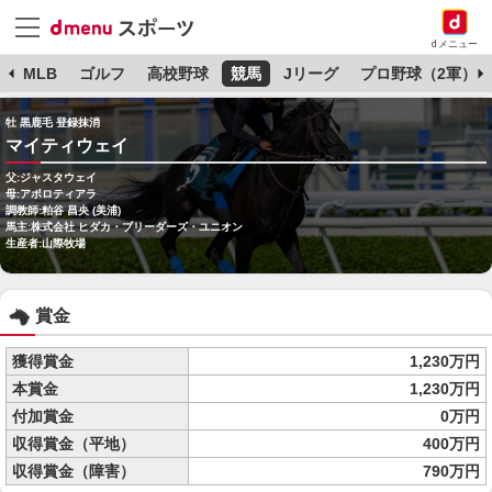
dメニュー
球
MLB
ゴルフ
高校野球
競馬
Jリーグ
プロ野球（2軍）
牡 黒鹿毛 登録抹消
マイティウェイ
父:ジャスタウェイ
母:アポロティアラ
調教師:粕谷 昌央 (美浦)
馬主:株式会社 ヒダカ・ブリーダーズ・ユニオン
生産者:山際牧場
賞金
獲得賞金
1,230万円
本賞金
1,230万円
付加賞金
0万円
収得賞金（平地）
400万円
収得賞金（障害）
790万円