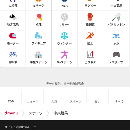
大相撲
Bリーグ
NBA
ラグビー
中央競馬
地方競馬
卓球
バレー
格闘技
バドミントン
モーター
フィギュア
ウィンター
陸上
水泳
自転車
学生スポーツ
Doスポーツ
ビジネス
eスポーツ
データ提供：日本中央競馬会
TOP
ニュース
天気
スポーツ
占い
すべて
スポーツ
中央競馬
サイトご利用にあたって