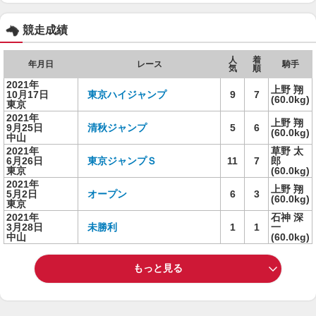
競走成績
人
着
年月日
レース
騎手
気
順
2021年
上野 翔
10月17日
東京ハイジャンプ
9
7
(60.0kg)
東京
2021年
上野 翔
9月25日
清秋ジャンプ
5
6
(60.0kg)
中山
2021年
草野 太
6月26日
東京ジャンプＳ
11
7
郎
東京
(60.0kg)
2021年
上野 翔
5月2日
オープン
6
3
(60.0kg)
東京
2021年
石神 深
3月28日
未勝利
1
1
一
中山
(60.0kg)
もっと見る