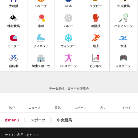
大相撲
Bリーグ
NBA
ラグビー
中央競馬
地方競馬
卓球
バレー
格闘技
バドミントン
モーター
フィギュア
ウィンター
陸上
水泳
自転車
学生スポーツ
Doスポーツ
ビジネス
eスポーツ
データ提供：日本中央競馬会
TOP
ニュース
天気
スポーツ
占い
すべて
スポーツ
中央競馬
サイトご利用にあたって