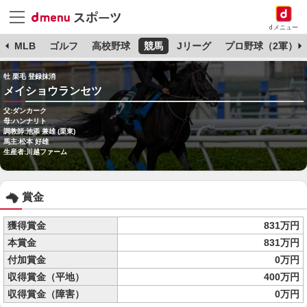
dメニュー
球
MLB
ゴルフ
高校野球
競馬
Jリーグ
プロ野球（2軍）
牡 栗毛 登録抹消
メイショウランセツ
父:ダンカーク
母:ハンナリト
調教師:池添 兼雄 (栗東)
馬主:松本 好雄
生産者:川越ファーム
賞金
獲得賞金
831万円
本賞金
831万円
付加賞金
0万円
収得賞金（平地）
400万円
収得賞金（障害）
0万円