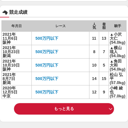
競走成績
人
着
年月日
レース
騎手
気
順
2021年
▲小沢
11月6日
500万円以下
11
13
大仁
阪神
(54.0kg)
2021年
▲横山
10月23日
500万円以下
8
7
琉人
新潟
(54.0kg)
2021年
▲角田
10月10日
500万円以下
10
5
大和
阪神
(54.0kg)
2021年
松山 弘
8月7日
500万円以下
14
15
平
新潟
(57.0kg)
2020年
小崎 綾
12月5日
500万円以下
12
9
也
中京
(57.0kg)
もっと見る