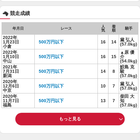
競走成績
人
着
年月日
レース
騎手
気
順
2022年
黛 弘人
1月23日
500万円以下
16
14
(57.0kg)
小倉
2022年
▲原 優
1月10日
500万円以下
16
15
介
中山
(54.0kg)
2021年
鮫島 克
7月31日
500万円以下
14
8
駿
新潟
(57.0kg)
2020年
黛 弘人
12月6日
500万円以下
10
7
(57.0kg)
中京
2020年
柴田 大
11月7日
500万円以下
13
7
知
福島
(57.0kg)
もっと見る