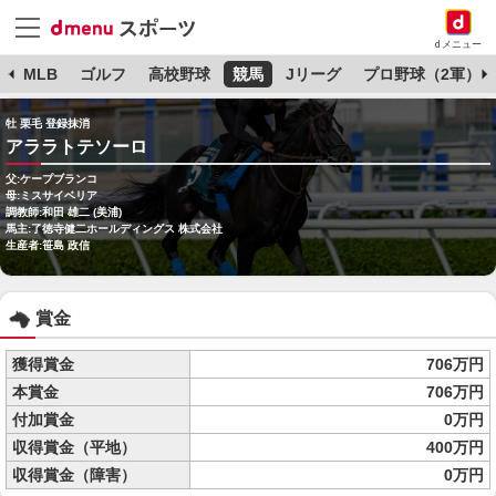
dメニュー
球
MLB
ゴルフ
高校野球
競馬
Jリーグ
プロ野球（2軍）
牡 栗毛 登録抹消
アララトテソーロ
父:ケープブランコ
母:ミスサイベリア
調教師:和田 雄二 (美浦)
馬主:了徳寺健二ホールディングス 株式会社
生産者:笹島 政信
賞金
獲得賞金
706万円
本賞金
706万円
付加賞金
0万円
収得賞金（平地）
400万円
収得賞金（障害）
0万円