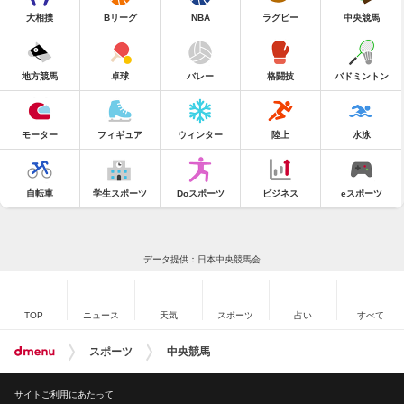
大相撲
Bリーグ
NBA
ラグビー
中央競馬
地方競馬
卓球
バレー
格闘技
バドミントン
モーター
フィギュア
ウィンター
陸上
水泳
自転車
学生スポーツ
Doスポーツ
ビジネス
eスポーツ
データ提供：日本中央競馬会
TOP
ニュース
天気
スポーツ
占い
すべて
スポーツ
中央競馬
サイトご利用にあたって