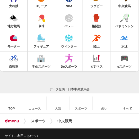
大相撲
Bリーグ
NBA
ラグビー
中央競馬
地方競馬
卓球
バレー
格闘技
バドミントン
モーター
フィギュア
ウィンター
陸上
水泳
自転車
学生スポーツ
Doスポーツ
ビジネス
eスポーツ
データ提供：日本中央競馬会
TOP
ニュース
天気
スポーツ
占い
すべて
スポーツ
中央競馬
サイトご利用にあたって