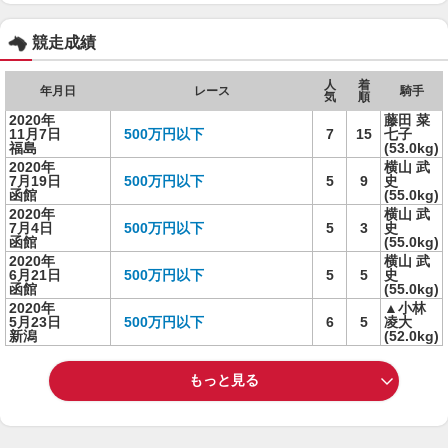
競走成績
人
着
年月日
レース
騎手
気
順
2020年
藤田 菜
11月7日
500万円以下
7
15
七子
福島
(53.0kg)
2020年
横山 武
7月19日
500万円以下
5
9
史
函館
(55.0kg)
2020年
横山 武
7月4日
500万円以下
5
3
史
函館
(55.0kg)
2020年
横山 武
6月21日
500万円以下
5
5
史
函館
(55.0kg)
2020年
▲小林
5月23日
500万円以下
6
5
凌大
新潟
(52.0kg)
もっと見る