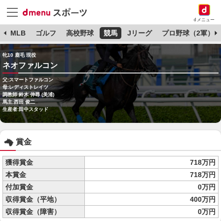
dメニュー
球
MLB
ゴルフ
高校野球
競馬
Jリーグ
プロ野球（2軍）
牝10 鹿毛 現役
ネオファルコン
父:スマートファルコン
母:レディストレイツ
調教師:鈴木 伸尋 (美浦)
馬主:西田 俊二
生産者:田中スタッド
賞金
獲得賞金
718万円
本賞金
718万円
付加賞金
0万円
収得賞金（平地）
400万円
収得賞金（障害）
0万円