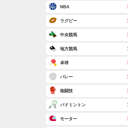
NBA
ラグビー
中央競馬
地方競馬
卓球
バレー
格闘技
バドミントン
モーター