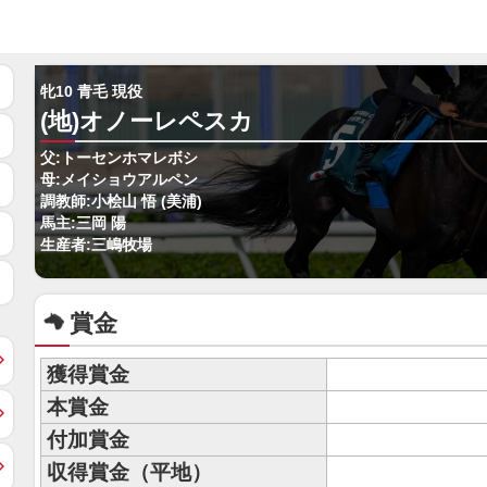
牝10 青毛 現役
(地)オノーレペスカ
父:トーセンホマレボシ
母:メイショウアルペン
調教師:小桧山 悟 (美浦)
馬主:三岡 陽
生産者:三嶋牧場
賞金
獲得賞金
本賞金
付加賞金
収得賞金（平地）