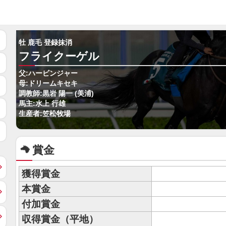
牡 鹿毛 登録抹消
フライクーゲル
父:ハービンジャー
母:ドリームキセキ
調教師:黒岩 陽一 (美浦)
馬主:水上 行雄
生産者:笠松牧場
賞金
獲得賞金
本賞金
付加賞金
収得賞金（平地）