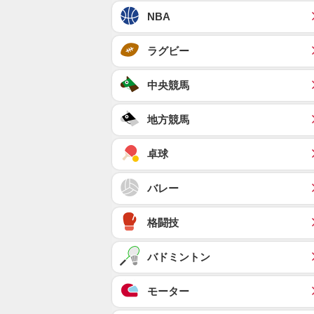
NBA
ラグビー
中央競馬
地方競馬
卓球
バレー
格闘技
バドミントン
モーター