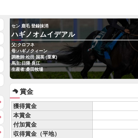
セン 鹿毛 登録抹消
ハギノオムイデアル
父:クロフネ
母:ハギノクィーン
調教師:松田 国英 (栗東)
馬主:日隈 良江
生産者:桑田牧場
賞金
獲得賞金
本賞金
付加賞金
収得賞金（平地）