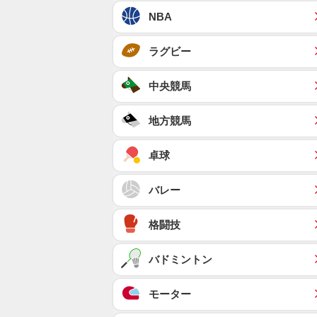
NBA
ラグビー
中央競馬
地方競馬
卓球
バレー
格闘技
バドミントン
モーター