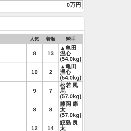
0万円
人気
着順
騎手
▲亀田
8
13
温心
(54.0kg)
▲亀田
10
2
温心
(54.0kg)
松若 風
9
7
馬
(57.0kg)
藤岡 康
8
8
太
(57.0kg)
鮫島 良
12
14
太