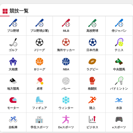
競技一覧
プロ野球
プロ野球(2軍)
MLB
高校野球
侍ジャパン
ゴルフ
Jリーグ
海外サッカー
日本代表
テニス
大相撲
Bリーグ
NBA
ラグビー
中央競馬
地方競馬
卓球
バレー
格闘技
バドミントン
モーター
フィギュア
ウィンター
陸上
水泳
自転車
学生スポーツ
Doスポーツ
ビジネス
eスポーツ