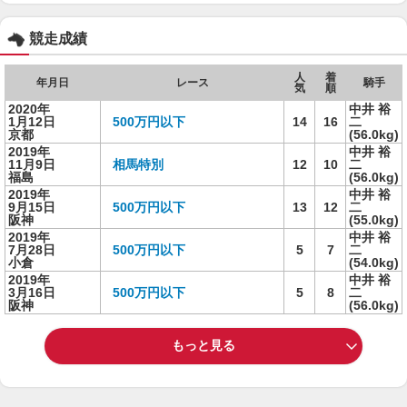
競走成績
人
着
年月日
レース
騎手
気
順
2020年
中井 裕
1月12日
500万円以下
14
16
二
京都
(56.0kg)
2019年
中井 裕
11月9日
相馬特別
12
10
二
福島
(56.0kg)
2019年
中井 裕
9月15日
500万円以下
13
12
二
阪神
(55.0kg)
2019年
中井 裕
7月28日
500万円以下
5
7
二
小倉
(54.0kg)
2019年
中井 裕
3月16日
500万円以下
5
8
二
阪神
(56.0kg)
もっと見る