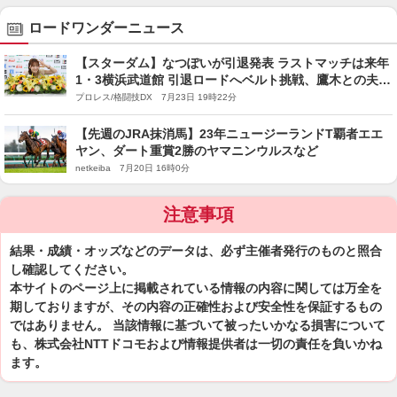
ロードワンダーニュース
【スターダム】なつぽいが引退発表 ラストマッチは来年
1・3横浜武道館 引退ロードへベルト挑戦、鷹木との夫婦
タッグ結成に色気
プロレス/格闘技DX 7月23日 19時22分
【先週のJRA抹消馬】23年ニュージーランドT覇者エエ
ヤン、ダート重賞2勝のヤマニンウルスなど
netkeiba 7月20日 16時0分
注意事項
結果・成績・オッズなどのデータは、必ず主催者発行のものと照合
し確認してください。
本サイトのページ上に掲載されている情報の内容に関しては万全を
期しておりますが、その内容の正確性および安全性を保証するもの
ではありません。 当該情報に基づいて被ったいかなる損害について
も、株式会社NTTドコモおよび情報提供者は一切の責任を負いかね
ます。