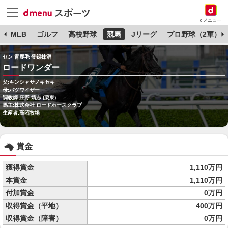
dメニュー
球
MLB
ゴルフ
高校野球
競馬
Jリーグ
プロ野球（2軍）
セン 青鹿毛 登録抹消
ロードワンダー
父:キンシャサノキセキ
母:バグワイザー
調教師:庄野 靖志 (栗東)
馬主:株式会社 ロードホースクラブ
生産者:高昭牧場
賞金
獲得賞金
1,110万円
本賞金
1,110万円
付加賞金
0万円
収得賞金（平地）
400万円
収得賞金（障害）
0万円